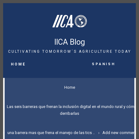
Skip
to
main
content
IICA Blog
CULTIVATING TOMORROW´S AGRICULTURE TODAY
MAIN
Spanish
NAVIGATION
HOME
BREADCRUMB
Home
Las seis barreras que frenan la inclusión digital en el mundo rural y cómo
derribarlas
una barrera mas que frena el manejo de las tics ..
Add new comment