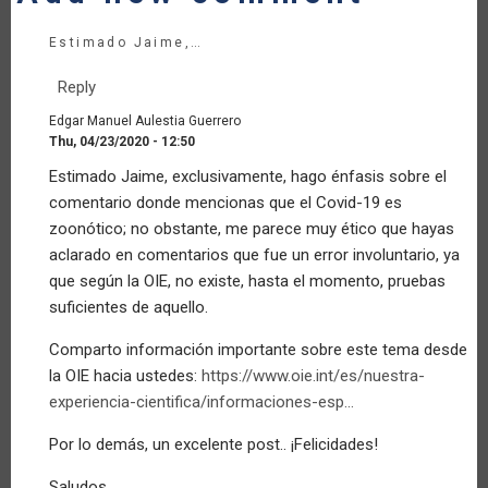
Estimado Jaime,…
Reply
Edgar Manuel Aulestia Guerrero
Thu, 04/23/2020 - 12:50
In
Estimado Jaime, exclusivamente, hago énfasis sobre el
reply
comentario donde mencionas que el Covid-19 es
to
Corrección
zoonótico; no obstante, me parece muy ético que hayas
by
aclarado en comentarios que fue un error involuntario, ya
Anonymous
que según la OIE, no existe, hasta el momento, pruebas
(not
suficientes de aquello.
verified)
Comparto información importante sobre este tema desde
la OIE hacia ustedes:
https://www.oie.int/es/nuestra-
experiencia-cientifica/informaciones-esp…
Por lo demás, un excelente post.. ¡Felicidades!
Saludos