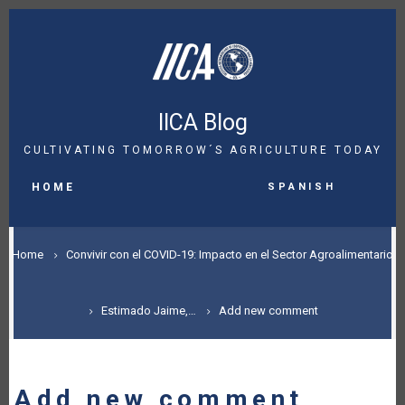
Skip
to
main
content
IICA Blog
CULTIVATING TOMORROW´S AGRICULTURE TODAY
MAIN
Spanish
NAVIGATION
HOME
BREADCRUMB
Home
Convivir con el COVID-19: Impacto en el Sector Agroalimentario
Estimado Jaime,…
Add new comment
Add new comment