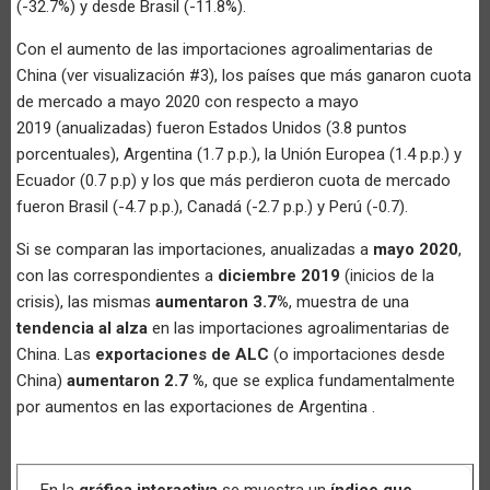
(-32.7%) y desde Brasil (-11.8%).
Con el aumento de las importaciones agroalimentarias de
China (ver visualización #3), los países que más ganaron cuota
de mercado a mayo 2020 con respecto a mayo
2019 (anualizadas) fueron Estados Unidos (3.8 puntos
porcentuales), Argentina (1.7 p.p.), la Unión Europea (1.4 p.p.) y
Ecuador (0.7 p.p) y los que más perdieron cuota de mercado
fueron Brasil (-4.7 p.p.), Canadá (-2.7 p.p.) y Perú (-0.7).
Si se comparan las importaciones, anualizadas a
mayo 2020
,
con las correspondientes a
diciembre 2019
(inicios de la
crisis), las mismas
aumentaron 3.7%
, muestra de una
tendencia al alza
en las importaciones agroalimentarias de
China. Las
exportaciones de ALC
(o importaciones desde
China)
aumentaron 2.7 %
, que se explica fundamentalmente
por aumentos en las exportaciones de Argentina .
En la
gráfica interactiva
se muestra un
índice que