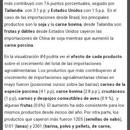
más contribuyó con 7.6 puntos porcentuales, seguido por
Tailandia
con 3.1 p.p. y
Estados Unidos
con 1.5 p.p. En el
caso de las importaciones desde Brasil, los principales
productos son la
soja
y la
carne bovina
, desde Tailandia son
frutas y dátiles
desde Estados Unidos cayeron las
importaciones de China de soja mientras que aumentó la
carne porcina
.
En la visualización #4 podría ver el
efecto de cada producto
sobre el crecimiento del total de las importaciones
agroalimentarias. Los productos que más contribuyeron al
crecimiento de importaciones agroalimentarias chinas en
mayo fueron (posicionar cursor sobre las barras)
carnes de la
especie porcina
(4.1 p.p),
carne bovina
(2.8 p.p.),
crustáceos
(1 p.p),
carnes y despojos comestibles de aves
(0.9 %), y
algunas
frutas
(0.6%). El aumento ha sido consistente para los
mismos productos desde inicios del año. Por otra parte, los
productos que cayeron más fueron 1205 (
semillas de nabo
),
5101 (
lanas
) y 2301 (
harina, polvo y pellets, de carne,