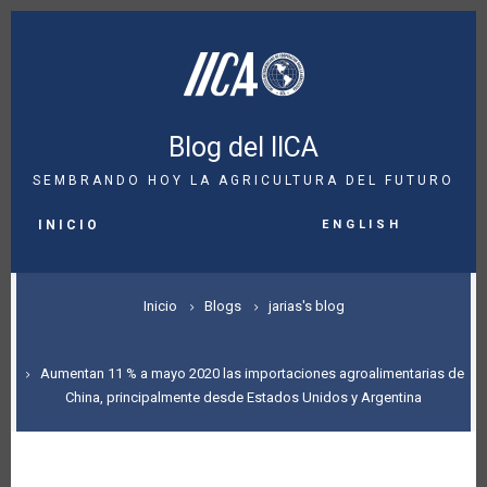
Pasar
al
contenido
principal
Blog del IICA
SEMBRANDO HOY LA AGRICULTURA DEL FUTURO
MAIN
English
NAVIGATION
INICIO
SOBRESCRIBIR
Inicio
Blogs
jarias's blog
ENLACES
DE
Aumentan 11 % a mayo 2020 las importaciones agroalimentarias de
China, principalmente desde Estados Unidos y Argentina
AYUDA
A