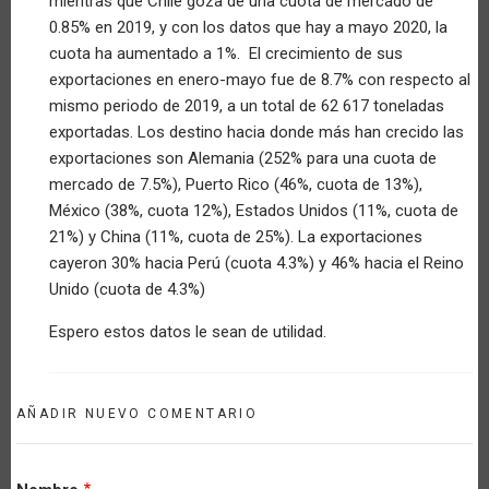
mientras que Chile goza de una cuota de mercado de
verificado)
0.85% en 2019, y con los datos que hay a mayo 2020, la
cuota ha aumentado a 1%. El crecimiento de sus
exportaciones en enero-mayo fue de 8.7% con respecto al
mismo periodo de 2019, a un total de 62 617 toneladas
exportadas. Los destino hacia donde más han crecido las
exportaciones son Alemania (252% para una cuota de
mercado de 7.5%), Puerto Rico (46%, cuota de 13%),
México (38%, cuota 12%), Estados Unidos (11%, cuota de
21%) y China (11%, cuota de 25%). La exportaciones
cayeron 30% hacia Perú (cuota 4.3%) y 46% hacia el Reino
Unido (cuota de 4.3%)
Espero estos datos le sean de utilidad.
AÑADIR NUEVO COMENTARIO