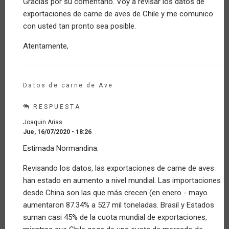
Gracias por su comentario. Voy a revisar los datos de
En
exportaciones de carne de aves de Chile y me comunico
ningún
comentario
con usted tan pronto sea posible.
aparece…
por
Atentamente,
Invitado
(no
verificado)
Datos de carne de Ave
RESPUESTA
Joaquin Arias
Jue, 16/07/2020 - 18:26
En
Estimada Normandina:
respuesta
a
Revisando los datos, las exportaciones de carne de aves
En
han estado en aumento a nivel mundial. Las importaciones
ningún
comentario
desde China son las que más crecen (en enero - mayo
aparece…
aumentaron 87.34% a 527 mil toneladas. Brasil y Estados
por
suman casi 45% de la cuota mundial de exportaciones,
Invitado
(no