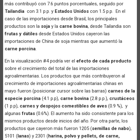
más contribuyó con 7.6 puntos porcentuales, seguido por
Tailandia
con 3.1 p.p. y
Estados Unidos
con 1.5 p.p. En el
caso de las importaciones desde Brasil, los principales
productos son la
soja
y la
carne bovina
, desde Tailandia son
frutas y dátiles
desde Estados Unidos cayeron las
importaciones de China de soja mientras que aumentó la
carne porcina
.
En la visualización #4 podría ver el
efecto de cada producto
sobre el crecimiento del total de las importaciones
agroalimentarias. Los productos que más contribuyeron al
crecimiento de importaciones agroalimentarias chinas en
mayo fueron (posicionar cursor sobre las barras)
carnes de la
especie porcina
(4.1 p.p),
carne bovina
(2.8 p.p.),
crustáceos
(1 p.p),
carnes y despojos comestibles de aves
(0.9 %), y
algunas
frutas
(0.6%). El aumento ha sido consistente para los
mismos productos desde inicios del año. Por otra parte, los
productos que cayeron más fueron 1205 (
semillas de nabo
),
5101 (
lanas
) y 2301 (
harina, polvo y pellets, de carne,