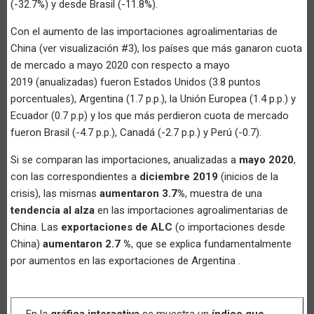
(-32.7%) y desde Brasil (-11.8%).
Con el aumento de las importaciones agroalimentarias de
China (ver visualización #3), los países que más ganaron cuota
de mercado a mayo 2020 con respecto a mayo
2019 (anualizadas) fueron Estados Unidos (3.8 puntos
porcentuales), Argentina (1.7 p.p.), la Unión Europea (1.4 p.p.) y
Ecuador (0.7 p.p) y los que más perdieron cuota de mercado
fueron Brasil (-4.7 p.p.), Canadá (-2.7 p.p.) y Perú (-0.7).
Si se comparan las importaciones, anualizadas a
mayo 2020
,
con las correspondientes a
diciembre 2019
(inicios de la
crisis), las mismas
aumentaron 3.7%
, muestra de una
tendencia al alza
en las importaciones agroalimentarias de
China. Las
exportaciones de ALC
(o importaciones desde
China)
aumentaron 2.7 %
, que se explica fundamentalmente
por aumentos en las exportaciones de Argentina .
En la
gráfica interactiva
se muestra un
índice que