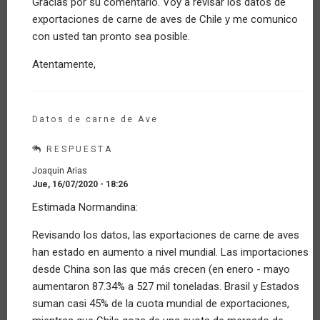
Gracias por su comentario. Voy a revisar los datos de
En
exportaciones de carne de aves de Chile y me comunico
ningún
comentario
con usted tan pronto sea posible.
aparece…
por
Atentamente,
Invitado
(no
verificado)
Datos de carne de Ave
RESPUESTA
Joaquin Arias
Jue, 16/07/2020 - 18:26
En
Estimada Normandina:
respuesta
a
Revisando los datos, las exportaciones de carne de aves
En
han estado en aumento a nivel mundial. Las importaciones
ningún
comentario
desde China son las que más crecen (en enero - mayo
aparece…
aumentaron 87.34% a 527 mil toneladas. Brasil y Estados
por
suman casi 45% de la cuota mundial de exportaciones,
Invitado
(no