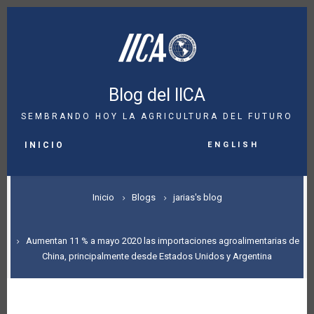
Pasar
al
contenido
principal
Blog del IICA
SEMBRANDO HOY LA AGRICULTURA DEL FUTURO
MAIN
English
NAVIGATION
INICIO
SOBRESCRIBIR
Inicio
Blogs
jarias's blog
ENLACES
DE
Aumentan 11 % a mayo 2020 las importaciones agroalimentarias de
China, principalmente desde Estados Unidos y Argentina
AYUDA
A