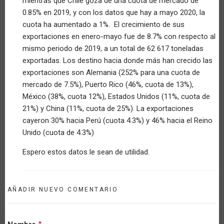
mientras que Chile goza de una cuota de mercado de
verificado)
0.85% en 2019, y con los datos que hay a mayo 2020, la
cuota ha aumentado a 1%. El crecimiento de sus
exportaciones en enero-mayo fue de 8.7% con respecto al
mismo periodo de 2019, a un total de 62 617 toneladas
exportadas. Los destino hacia donde más han crecido las
exportaciones son Alemania (252% para una cuota de
mercado de 7.5%), Puerto Rico (46%, cuota de 13%),
México (38%, cuota 12%), Estados Unidos (11%, cuota de
21%) y China (11%, cuota de 25%). La exportaciones
cayeron 30% hacia Perú (cuota 4.3%) y 46% hacia el Reino
Unido (cuota de 4.3%)
Espero estos datos le sean de utilidad.
AÑADIR NUEVO COMENTARIO