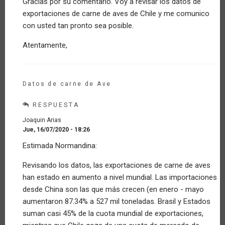
Gracias por su comentario. Voy a revisar los datos de
En
exportaciones de carne de aves de Chile y me comunico
ningún
comentario
con usted tan pronto sea posible.
aparece…
por
Atentamente,
Invitado
(no
verificado)
Datos de carne de Ave
RESPUESTA
Joaquin Arias
Jue, 16/07/2020 - 18:26
En
Estimada Normandina:
respuesta
a
Revisando los datos, las exportaciones de carne de aves
En
han estado en aumento a nivel mundial. Las importaciones
ningún
comentario
desde China son las que más crecen (en enero - mayo
aparece…
aumentaron 87.34% a 527 mil toneladas. Brasil y Estados
por
suman casi 45% de la cuota mundial de exportaciones,
Invitado
(no