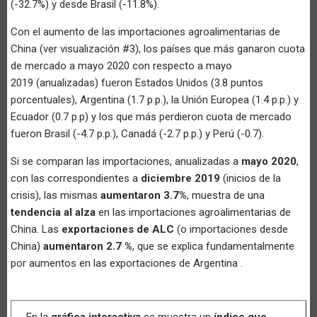
(-32.7%) y desde Brasil (-11.8%).
Con el aumento de las importaciones agroalimentarias de
China (ver visualización #3), los países que más ganaron cuota
de mercado a mayo 2020 con respecto a mayo
2019 (anualizadas) fueron Estados Unidos (3.8 puntos
porcentuales), Argentina (1.7 p.p.), la Unión Europea (1.4 p.p.) y
Ecuador (0.7 p.p) y los que más perdieron cuota de mercado
fueron Brasil (-4.7 p.p.), Canadá (-2.7 p.p.) y Perú (-0.7).
Si se comparan las importaciones, anualizadas a
mayo 2020
,
con las correspondientes a
diciembre 2019
(inicios de la
crisis), las mismas
aumentaron 3.7%
, muestra de una
tendencia al alza
en las importaciones agroalimentarias de
China. Las
exportaciones de ALC
(o importaciones desde
China)
aumentaron 2.7 %
, que se explica fundamentalmente
por aumentos en las exportaciones de Argentina .
En la
gráfica interactiva
se muestra un
índice que