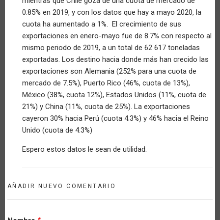
mientras que Chile goza de una cuota de mercado de
verificado)
0.85% en 2019, y con los datos que hay a mayo 2020, la
cuota ha aumentado a 1%. El crecimiento de sus
exportaciones en enero-mayo fue de 8.7% con respecto al
mismo periodo de 2019, a un total de 62 617 toneladas
exportadas. Los destino hacia donde más han crecido las
exportaciones son Alemania (252% para una cuota de
mercado de 7.5%), Puerto Rico (46%, cuota de 13%),
México (38%, cuota 12%), Estados Unidos (11%, cuota de
21%) y China (11%, cuota de 25%). La exportaciones
cayeron 30% hacia Perú (cuota 4.3%) y 46% hacia el Reino
Unido (cuota de 4.3%)
Espero estos datos le sean de utilidad.
AÑADIR NUEVO COMENTARIO