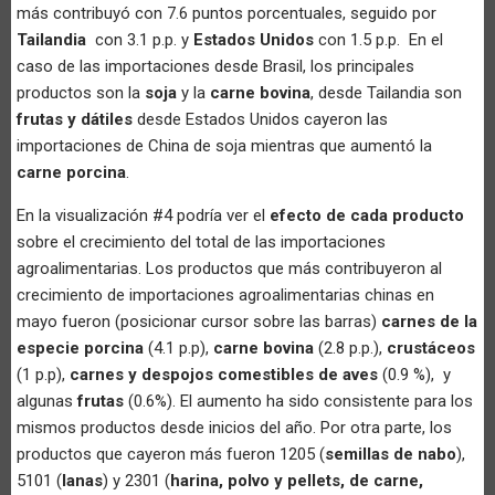
más contribuyó con 7.6 puntos porcentuales, seguido por
Tailandia
con 3.1 p.p. y
Estados Unidos
con 1.5 p.p. En el
caso de las importaciones desde Brasil, los principales
productos son la
soja
y la
carne bovina
, desde Tailandia son
frutas y dátiles
desde Estados Unidos cayeron las
importaciones de China de soja mientras que aumentó la
carne porcina
.
En la visualización #4 podría ver el
efecto de cada producto
sobre el crecimiento del total de las importaciones
agroalimentarias. Los productos que más contribuyeron al
crecimiento de importaciones agroalimentarias chinas en
mayo fueron (posicionar cursor sobre las barras)
carnes de la
especie porcina
(4.1 p.p),
carne bovina
(2.8 p.p.),
crustáceos
(1 p.p),
carnes y despojos comestibles de aves
(0.9 %), y
algunas
frutas
(0.6%). El aumento ha sido consistente para los
mismos productos desde inicios del año. Por otra parte, los
productos que cayeron más fueron 1205 (
semillas de nabo
),
5101 (
lanas
) y 2301 (
harina, polvo y pellets, de carne,