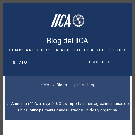
Pasar
al
contenido
principal
Blog del IICA
SEMBRANDO HOY LA AGRICULTURA DEL FUTURO
MAIN
English
NAVIGATION
INICIO
SOBRESCRIBIR
Inicio
Blogs
jarias's blog
ENLACES
DE
Aumentan 11 % a mayo 2020 las importaciones agroalimentarias de
China, principalmente desde Estados Unidos y Argentina
AYUDA
A