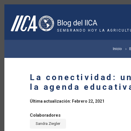
Pasar
al
contenido
Blog del IICA
principal
SEMBRANDO HOY LA AGRICULT
SOBRESCRIBIR
Inicio
ENLACES
DE
La conectividad: u
AYUDA
la agenda educativ
A
Última actualización: Febrero 22, 2021
LA
Colaboradores
NAVEGACIÓN
Sandra Ziegler