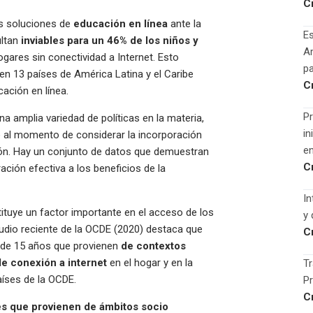
C
as soluciones de
educación en línea
ante la
Es
ultan
inviables para un 46% de los niños y
Am
gares sin conectividad a Internet. Esto
pa
en 13 países de América Latina y el Caribe
C
cación en línea.
Pr
 amplia variedad de políticas en la materia,
in
 al momento de considerar la incorporación
en
gión. Hay un conjunto de datos que demuestran
C
ación efectiva a los beneficios de la
In
ituye un factor importante en el acceso de los
y
tudio reciente de la OCDE (2020) destaca que
C
 de 15 años que provienen
de contextos
e conexión a internet
en el hogar y en la
Tr
aíses de la OCDE.
Pr
C
es que provienen de ámbitos socio