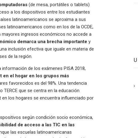
computadoras
(de mesa, portátiles o tablets)
cceso a los dispositivos entre los estudiantes
aíses latinoamericanos se aproxima a sus
aíses latinoamericanos como en los de la OCDE,
on mayores ingresos económicos no accede a
onómico demarca una brecha importante
y
na inclusión efectiva que iguale en materia de
ses de la región.
e la información de los exámenes PISA 2018,
et en el hogar en los grupos más
ares favorecidos es del 98%. Una tendencia
dio TERCE que se centra en la educación
t en los hogares se encuentra influenciado por
dispositivos según condición socio económica,
nibilidad de acceso a las TIC en las
unque las escuelas latinoamericanas