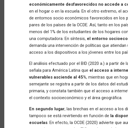
económicamente desfavorecidos no accede a 
en el hogar o en la escuela. En el otro extremo, el a
de entornos socio económicos favorecidos en los p
pares de los países de la OCDE. Así, tanto en los p
menos del 1% de los estudiantes de los hogares c
una computadora. En síntesis,
el entorno socioec
demanda una intervención de políticas que atiendan u
acceso a los dispositivos a los jóvenes entre los paí
El análisis efectuado por el BID (2020 a.) a partir d
señala para América Latina que
el acceso a intern
vulnerables asciende al 45%
, mientras que en hog
semejante se registra a partir de los datos del estu
primaria, y constata también que el acceso a interne
el contexto socioeconómico y el área geográfica.
En segundo lugar
, las brechas en el acceso a los 
tampoco se está revirtiendo en función de
la dispo
escuelas
. En efecto, la OCDE (2020) advierte que a