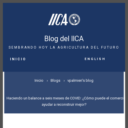
Pasar
al
contenido
principal
Blog del IICA
SEMBRANDO HOY LA AGRICULTURA DEL FUTURO
MAIN
English
NAVIGATION
INICIO
SOBRESCRIBIR
Inicio
Blogs
vpalmieri's blog
ENLACES
DE
Haciendo un balance a seis meses de COVID: ¿Cómo puede el comercio
ayudar a reconstruir mejor?
AYUDA
A