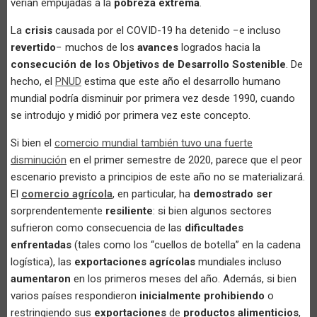
verían empujadas a la
pobreza extrema
.
La
crisis
causada por el COVID-19 ha detenido −e incluso
revertido
− muchos de los
avances
logrados hacia la
consecución de los Objetivos de Desarrollo Sostenible
. De
hecho, el
PNUD
estima que este año el desarrollo humano
mundial podría disminuir por primera vez desde 1990, cuando
se introdujo y midió por primera vez este concepto.
Si bien el
comercio mundial también tuvo una fuerte
disminución
en el primer semestre de 2020, parece que el peor
escenario previsto a principios de este año no se materializará.
El
comercio agrícola
, en particular, ha
demostrado ser
sorprendentemente
resiliente
: si bien algunos sectores
sufrieron como consecuencia de las
dificultades
enfrentadas
(tales como los “cuellos de botella” en la cadena
logística), las
exportaciones agrícolas
mundiales incluso
aumentaron
en los primeros meses del año. Además, si bien
varios países respondieron
inicialmente prohibiendo
o
restringiendo sus
exportaciones
de
productos alimenticios
,