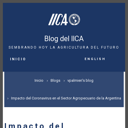
Pasar
al
contenido
principal
Blog del IICA
SEMBRANDO HOY LA AGRICULTURA DEL FUTURO
MAIN
English
NAVIGATION
INICIO
SOBRESCRIBIR
Inicio
Blogs
vpalmieri's blog
ENLACES
DE
Impacto del Coronavirus en el Sector Agropecuario de la Argentina
AYUDA
A
Impacto del