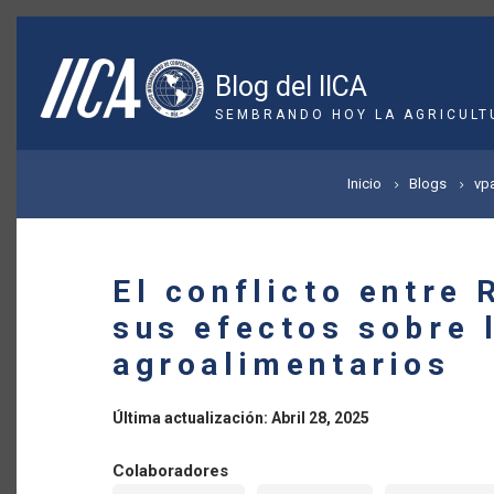
Pasar
al
contenido
Blog del IICA
principal
SEMBRANDO HOY LA AGRICULT
SOBRESCRIBIR
Inicio
Blogs
vpa
ENLACES
DE
El conflicto entre 
AYUDA
sus efectos sobre 
A
agroalimentarios
LA
Última actualización: Abril 28, 2025
NAVEGACIÓN
Colaboradores