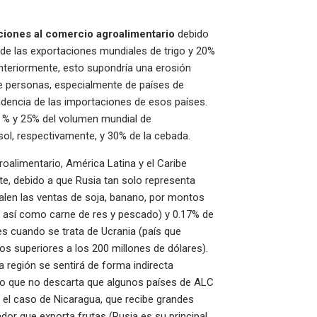
cciones al comercio agroalimentario
debido
 de las exportaciones mundiales de trigo y 20%
teriormente, esto supondría una erosión
de personas, especialmente de países de
endencia de las importaciones de esos países.
 % y 25% del volumen mundial de
asol, respectivamente, y 30% de la cebada.
oalimentario, América Latina y el Caribe
, debido a que Rusia tan solo representa
salen las ventas de soja, banano, por montos
, así como carne de res y pescado) y 0.17% de
 cuando se trata de Ucrania (país que
 superiores a los 200 millones de dólares).
la región se sentirá de forma indirecta
lo que no descarta que algunos países de ALC
el caso de Nicaragua, que recibe grandes
dor que exporta frutas (Rusia es su principal