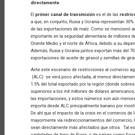
directamente
El
primer canal de transmisión
es el de las
restri
a que, en conjunto, Rusia y Ucrania representan 30%
de las exportaciones de maíz. Como se mencionó an
importante en la seguridad alimentaria de millones 
Oriente Medio y el norte de África, debido a su dep
Además, Rusia y Ucrania juntos exportan más del 70
exportaciones de aceite de girasol y semillas de gir
Ante este escenario de restricciones al comercio agr
(ALC) se verá poco afectada, al menos directamente
1.5% del total exportado por la región (donde sobre
superiores a los mil millones de dólares americanos
las importaciones, y estos números son aún menores
importa desde ALC principalmente banano por montos
De ahí que el impacto de la crisis en el comercio de 
mayormente vía redireccionamientos del comercio, 
sean directamente más afectados que otros. Tal es 
cantidades de trigo de Rusia, o de países como Ecua