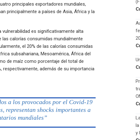
(
cuatro principales exportadores mundiales,
C
nan principalmente a países de Asia, África y la
Au
fe
a vulnerabilidad es significativamente alta
2
 las calorías consumidas mundialmente
C
icularmente, el 20% de las calorías consumidas
África subsahariana, Mesoamérica, África del
Un
umo de maíz como porcentaje del total de
C
%, respectivamente, además de su importancia
Pr
tr
O
dos a los provocados por el Covid-19
C
as, representan shocks importantes a
ntarios mundiales”
La
la
y 