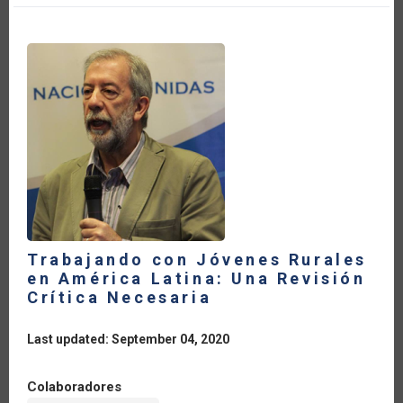
LA
OMC
DISCUTEN
MEDIDAS
EN
RESPUESTA
AL
COVID-
19
Y
HACEN
UN
LLAMADO
A
MEJORAR
LA
TRANSPARENCIA
EN
EL
COMERCIO
Trabajando con Jóvenes Rurales
AGRÍCOLA
en América Latina: Una Revisión
Crítica Necesaria
Last updated: September 04, 2020
Colaboradores