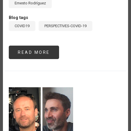
Ernesto Rodríguez
Blog tags
COVID19
PERSPECTIVES-COVID-19
READ MORE
ABOUT
TRABAJANDO
CON
JÓVENES
RURALES
EN
AMÉRICA
LATINA:
UNA
REVISIÓN
CRÍTICA
NECESARIA