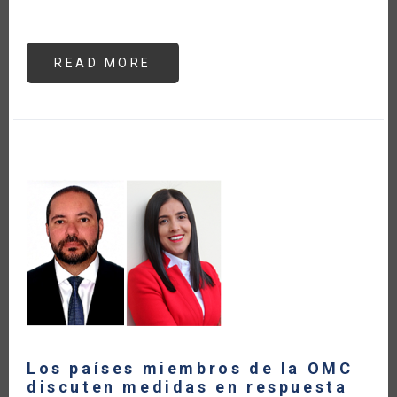
READ MORE
ABOUT
MIGRANT
FARMWORKERS
AT
HIGH
RISK
FOR
CORONAVIRUS
Los países miembros de la OMC
discuten medidas en respuesta