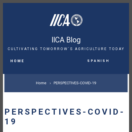
Skip
to
main
content
IICA Blog
CULTIVATING TOMORROW´S AGRICULTURE TODAY
MAIN
Spanish
NAVIGATION
HOME
BREADCRUMB
Home
PERSPECTIVES-COVID-19
PERSPECTIVES-COVID-
19