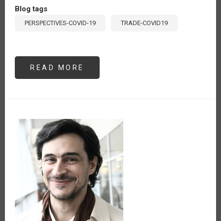
Blog tags
PERSPECTIVES-COVID-19
TRADE-COVID19
READ MORE
ABOUT
RETOS
DE
LOS
PAÍSES
DE
LAS
AMÉRICAS
PARA
CUMPLIR
CON
LA
NOTIFICACIÓN
DE
MEDIDAS
TOMADAS
FRENTE
A
LA
PANDEMIA
DEL
COVID-
19