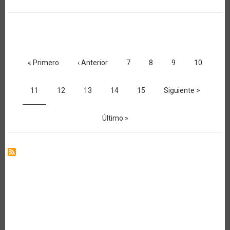
COSTO
REAL
DE
LOS
ALIMENTOS
Paginación
Primera
« Primero
Página
‹ Anterior
Página
7
Página
8
Página
9
Página
10
página
anterior
Página
11
Página
12
Página
13
Página
14
Página
15
Siguiente
Siguiente >
actual
página
Última
Último »
página