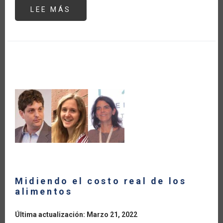
LEE MÁS
SOBRE
CRECE
13
POR
CIENTO
LA
BALANZA
COMERCIAL
AGRÍCOLA
DE
AMÉRICA
LATINA
Y
EL
CARIBE
DURANTE
LA
PANDEMIA
DEL
COVID-
19
Midiendo el costo real de los
alimentos
Última actualización: Marzo 21, 2022