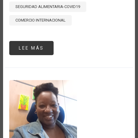
SEGURIDAD ALIMENTARIA-COVID19
COMERCIO INTERNACIONAL
LEE MÁS
SOBRE
HACIENDO
UN
BALANCE
A
SEIS
MESES
DE
COVID:
¿CÓMO
PUEDE
EL
COMERCIO
AYUDAR
A
RECONSTRUIR
MEJOR?