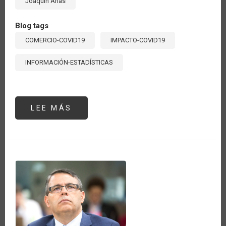
Joaquín Arias
Blog tags
COMERCIO-COVID19
IMPACTO-COVID19
INFORMACIÓN-ESTADÍSTICAS
LEE MÁS
SOBRE
CRECE
EL
ABASTECIMIENTO
DE
ALIMENTOS
DE
LA
ALIANZA
DEL
PACÍFICO
DESDE
AMÉRICA
LATINA
Y
EL
CARIBE