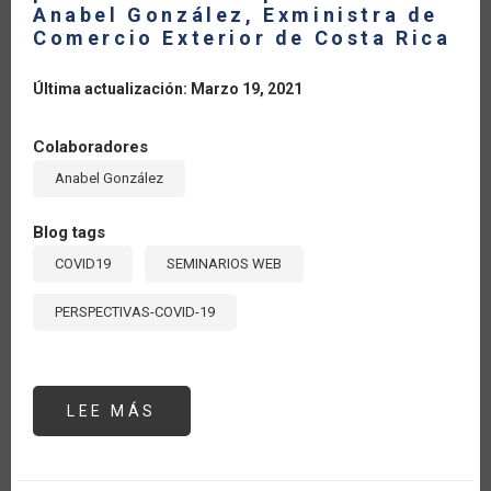
MATERIA
Anabel González, Exministra de
DE
Comercio Exterior de Costa Rica
DESARROLLO
AGROPECUARIO
Última actualización: Marzo 19, 2021
Colaboradores
Anabel González
Blog tags
COVID19
SEMINARIOS WEB
PERSPECTIVAS-COVID-19
LEE MÁS
SOBRE
SEMINARIO
#4:
“EFECTOS
SOBRE
EL