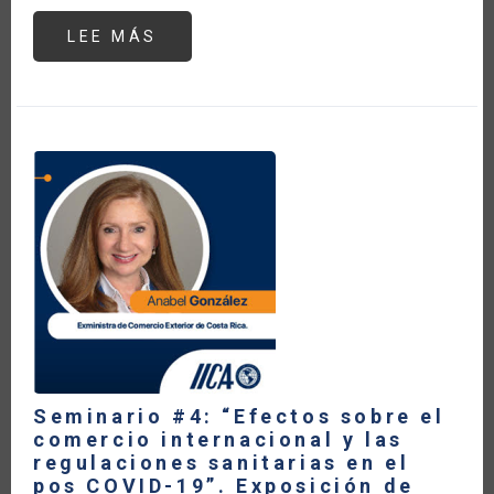
LEE MÁS
SOBRE
SEMINARIO
#4:
“EFECTOS
SOBRE
EL
COMERCIO
INTERNACIONAL
Y
LAS
REGULACIONES
SANITARIAS
EN
EL
POS
COVID-
19”.
EXPOSICIÓN
DE
CASSIO
LUISELLI,
EXASESOR
DEL
PRESIDENTE
DE
Seminario #4: “Efectos sobre el
LA
comercio internacional y las
REPÚBLICA
DE
regulaciones sanitarias en el
MÉXICO
pos COVID-19”. Exposición de
EN