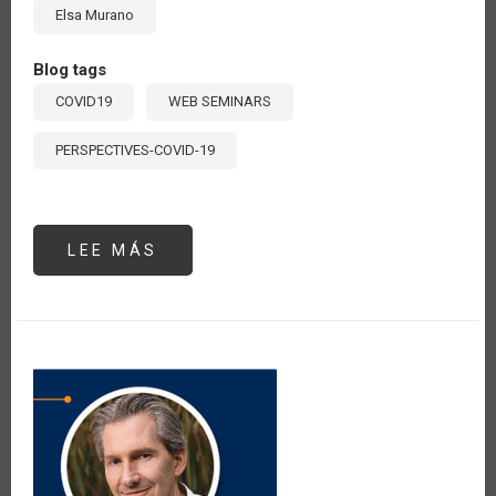
Elsa Murano
Blog tags
COVID19
WEB SEMINARS
PERSPECTIVES-COVID-19
LEE MÁS
SOBRE
SEMINARIO
#3:
"LOS
SISTEMAS
DE
INNOVACIÓN
Y
LAS
CADENAS
DE
VALOR
EN
EL
POST
COVID-