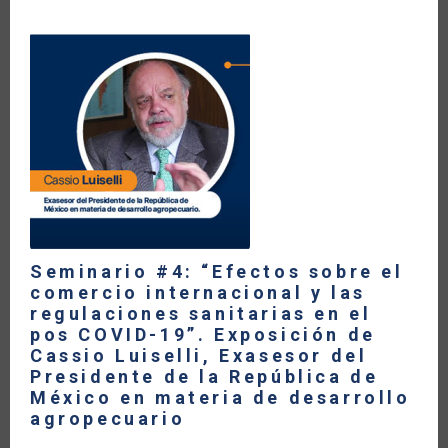
COMERCIO
INTERNACIONAL
Y
LAS
REGULACIONES
SANITARIAS
EN
EL
POS
COVID-
19”.
EXPOSICIÓN
DE
ANABEL
GONZÁLEZ,
EXMINISTRA
DE
COMERCIO
EXTERIOR
Seminario #4: “Efectos sobre el
DE
comercio internacional y las
COSTA
RICA
regulaciones sanitarias en el
pos COVID-19”. Exposición de
Cassio Luiselli, Exasesor del
Presidente de la República de
México en materia de desarrollo
agropecuario