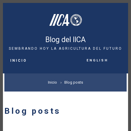
Pasar
al
contenido
principal
Blog del IICA
SEMBRANDO HOY LA AGRICULTURA DEL FUTURO
MAIN
English
NAVIGATION
INICIO
SOBRESCRIBIR
Inicio
Blog posts
ENLACES
DE
Blog posts
AYUDA
A