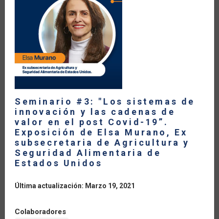
REGULACIONES
SANITARIAS
EN
EL
POS
COVID-
19”.
EXPOSICIÓN
DE
CASSIO
LUISELLI,
EXASESOR
DEL
PRESIDENTE
DE
Seminario #3: "Los sistemas de
LA
innovación y las cadenas de
REPÚBLICA
DE
valor en el post Covid-19”.
MÉXICO
Exposición de Elsa Murano, Ex
EN
MATERIA
subsecretaria de Agricultura y
DE
Seguridad Alimentaria de
DESARROLLO
AGROPECUARIO
Estados Unidos
Última actualización: Marzo 19, 2021
Colaboradores