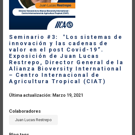
19”.
EXPOSICIÓN
DE
ELSA
MURANO,
EX
SUBSECRETARIA
DE
AGRICULTURA
Seminario #3: "Los sistemas de
Y
innovación y las cadenas de
SEGURIDAD
ALIMENTARIA
valor en el post Covid-19”.
DE
Exposición de Juan Lucas
ESTADOS
UNIDOS
Restrepo, Director General de la
Alianza Bioversity International
– Centro Internacional de
Agricultura Tropical (CIAT)
Última actualización: Marzo 19, 2021
Colaboradores
Juan Lucas Restrepo
Blog tags