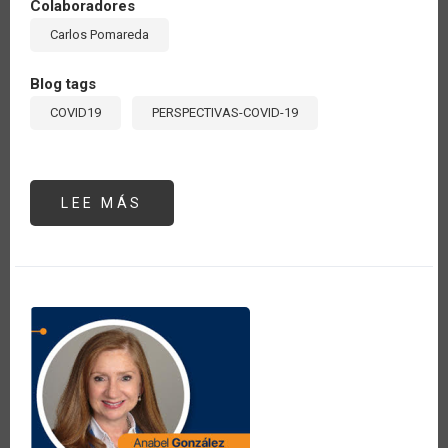
Colaboradores
Carlos Pomareda
Blog tags
COVID19
PERSPECTIVAS-COVID-19
LEE MÁS
SOBRE
OBJETIVOS
DE
DESARROLLO
Y
PRIORIZACIÓN
DE
LA
POLÍTICA
PÚBLICA
PARA
CONFRONTAR
EL
DAÑO
DEL
COVID-
19