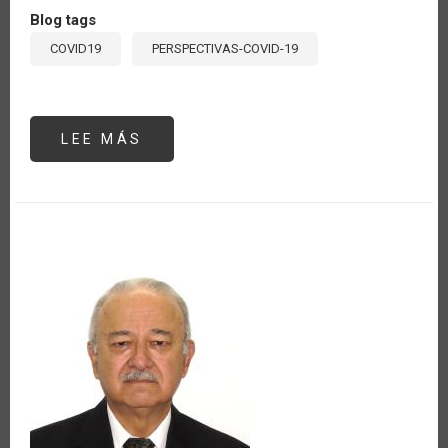
Blog tags
COVID19
PERSPECTIVAS-COVID-19
LEE MÁS
SOBRE
RESPUESTAS
AL
COVID-
19
EN
AMÉRICA
LATINA
Y
COORDINACIÓN
REGIONAL