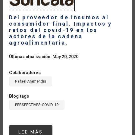
RESTREPO,
DIRECTOR
GENERAL
DE
Del proveedor de insumos al
LA
consumidor final. Impactos y
ALIANZA
BIOVERSITY
retos del covid-19 en los
INTERNATIONAL
actores de la cadena
–
CENTRO
agroalimentaria.
INTERNACIONAL
DE
AGRICULTURA
Última actualización: May 20, 2020
TROPICAL
(CIAT)
Colaboradores
Rafael Aramendis
Blog tags
PERSPECTIVES-COVID-19
LEE MÁS
SOBRE