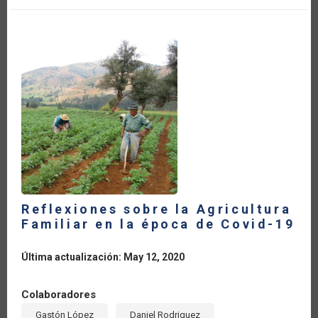
DESAFÍOS
POST
CRISIS”.
EXPOSICIÓN
DE
ENRIQUE
IGLESIAS,
EXPRESIDENTE
DEL
BANCO
INTERAMERICANO
DE
DESARROLLO
Reflexiones sobre la Agricultura
Familiar en la época de Covid-19
Última actualización: May 12, 2020
Colaboradores
Gastón López
Daniel Rodriguez