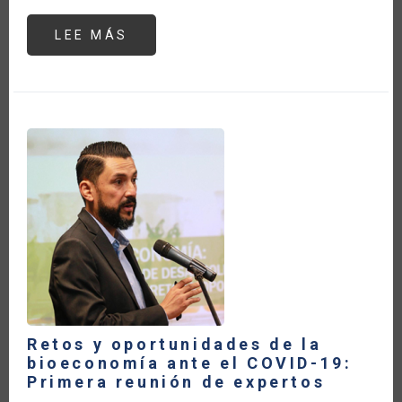
LEE MÁS
SOBRE
RETOS
Y
OPORTUNIDADES
DE
LA
BIOECONOMÍA
ANTE
EL
COVID-
19:
PRIMERA
REUNIÓN
DE
EXPERTOS
Retos y oportunidades de la
bioeconomía ante el COVID-19:
Primera reunión de expertos