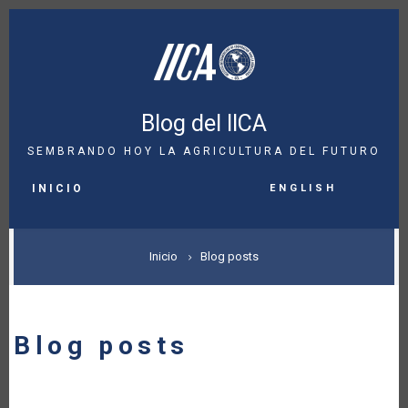
Pasar
al
contenido
principal
Blog del IICA
SEMBRANDO HOY LA AGRICULTURA DEL FUTURO
MAIN
English
NAVIGATION
INICIO
SOBRESCRIBIR
Inicio
Blog posts
ENLACES
DE
Blog posts
AYUDA
A