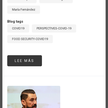
María Fernández
Blog tags
COVID19
PERSPECTIVES-COVID-19
FOOD SECURITY-COVID19
LEE MÁS
SOBRE
REFLEXIONES
SOBRE
LA
AGRICULTURA
FAMILIAR
EN
LA
ÉPOCA
DE
COVID-
19