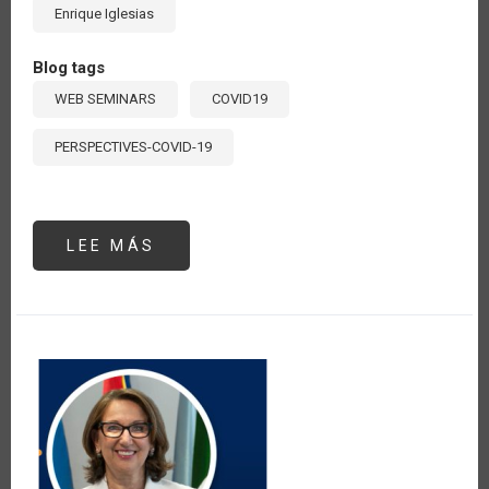
Enrique Iglesias
Blog tags
WEB SEMINARS
COVID19
PERSPECTIVES-COVID-19
LEE MÁS
SOBRE
SEMINARIO
#1:
"LOS
DESAFÍOS
POST
CRISIS”.
EXPOSICIÓN
DE
ENRIQUE
IGLESIAS,
EXPRESIDENTE
DEL
BANCO
INTERAMERICANO
DE