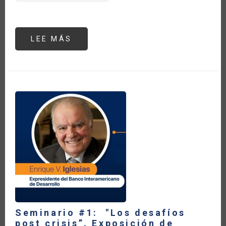
LEE MÁS
SOBRE
SEMINARIO
#1:
"LOS
DESAFÍOS
POST
CRISIS”. EXPOSICIÓN
DE
REBECA
GRYNSPAN,
SECRETARIA
GENERAL
IBEROAMERICANA.
Seminario #1: "Los desafíos
post crisis”. Exposición de