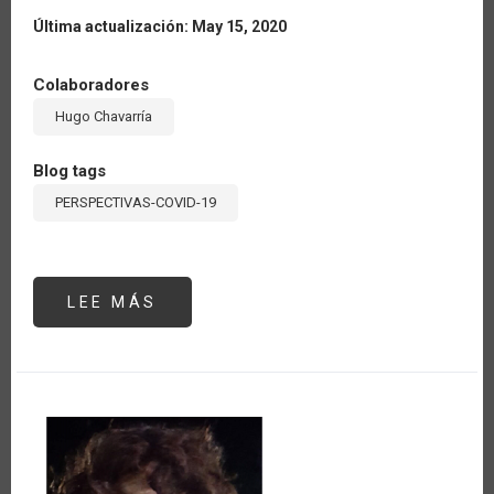
Última actualización: May 15, 2020
Colaboradores
Hugo Chavarría
Blog tags
PERSPECTIVAS-COVID-19
LEE MÁS
SOBRE
RETOS
Y
OPORTUNIDADES
DE
LA
BIOECONOMÍA
ANTE
EL
COVID-
19:
PRIMERA
REUNIÓN