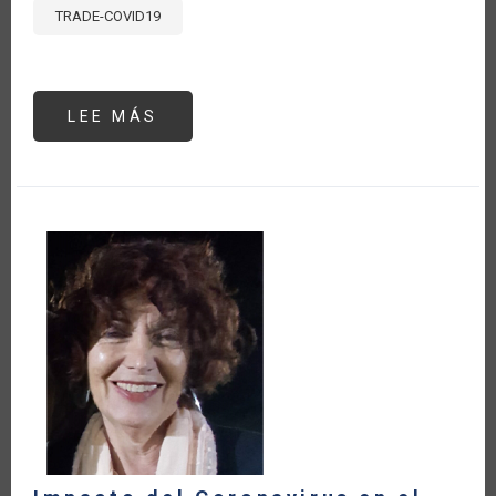
TRADE-COVID19
LEE MÁS
SOBRE
IMPACTO
DEL
CORONAVIRUS
EN
EL
SECTOR
AGROPECUARIO
DE
LA
ARGENTINA