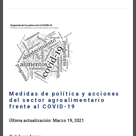
LOS
TEMAS
E
INSTRUMENTOS
DE
POLÍTICA
MÁS
UTILIZADOS
POR
LOS
PAÍSES
FRENTE
A
LA
PANDEMIA?
Medidas de política y acciones
del sector agroalimentario
frente al COVID-19
Última actualización: Marzo 19, 2021