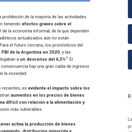
a prohibición de la mayoría de las actividades
tán teniendo
efectos graves sobre el
l de la economía informal, de la que dependen
adísticos actualizados aún no están
 Para el futuro cercano, los pronósticos del
l PBI de la Argentina en 2020
, y las
3
llegaban a
un descenso del 6,5%
. El
 consecuencia hay una gran caída de ingresos
e la sociedad.
s recientes, es
evidente el impacto sobre los
istran
aumentos en los precios de bienes
a difícil con relación a la alimentación y
ectores más vulnerables.
La
ener activa la producción de bienes
p
samiento, distribución minorista y