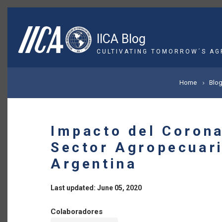
Skip
to
main
IICA Blog
content
CULTIVATING TOMORROW´S AG
BREADCRUMB
Home
Blo
Impacto del Corona
Sector Agropecuari
Argentina
Last updated: June 05, 2020
Colaboradores