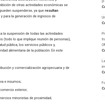
(
ohibición de otras actividades económicas se
C
pueden suspenderse, ya que
resultan
 y para la generación de ingresos de
Un
C
ica la suspensión de todas las actividades
Pr
es (todo lo que implique reunión de personas),
tr
lud pública, los servicios públicos y,
O
ridad alimentaria de la población. En este
C
La
in
ribución y comercialización agropecuaria y de
C
iva e insumos;
Fo
C
comercio exterior;
ercios minoristas de proximidad;