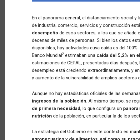
En el panorama general, el distanciamiento social y l
de industria, comercio, servicios y construcción es
desempeño
de esos sectores, a los que se añade e
decenas de miles de personas. Si bien los datos est
disponibles, hay actividades cuya caída es del 100%.
2
Banco Mundial
estimaban una
caída del 5,2% en e
estimaciones de CEPAL, presentadas días después, 
desempleo está creciendo extraordinariamente, y en
y aumento de la vulnerabilidad de amplios sectores d
Aunque no hay estadísticas oficiales de las semana
ingresos de la población
. Al mismo tiempo, se reg
de primera necesidad
, lo que configura un
panoram
nutrición
de la población, en particular la de los s
La estrategia del Gobierno en este contexto es
mant
agropecuarios y de alimentos, así como su proce