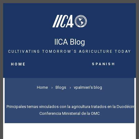
Skip
to
main
content
IICA Blog
CULTIVATING TOMORROW´S AGRICULTURE TODAY
MAIN
Spanish
NAVIGATION
HOME
BREADCRUMB
Home
Blogs
vpalmieri's blog
Principales temas vinculados con la agricultura tratados en la Duodécima
Conferencia Ministerial de la OMC