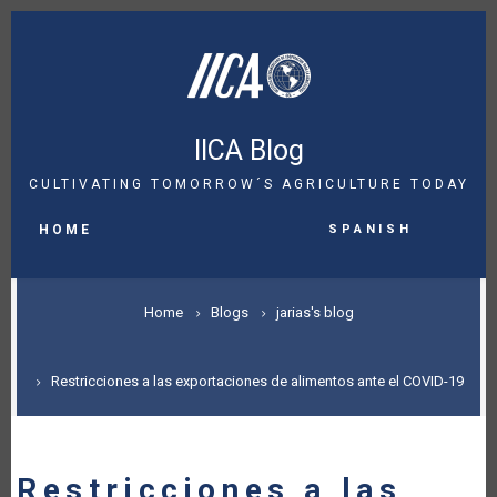
Skip
to
main
content
IICA Blog
CULTIVATING TOMORROW´S AGRICULTURE TODAY
MAIN
Spanish
NAVIGATION
HOME
BREADCRUMB
Home
Blogs
jarias's blog
Restricciones a las exportaciones de alimentos ante el COVID-19
Restricciones a las