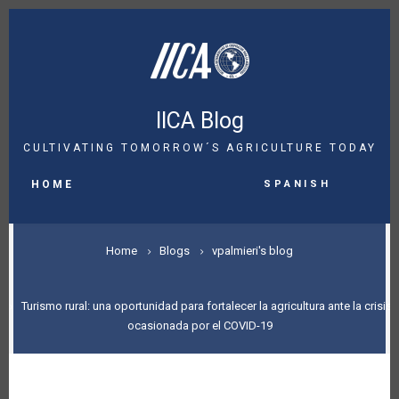
Skip
to
main
content
IICA Blog
CULTIVATING TOMORROW´S AGRICULTURE TODAY
MAIN
Spanish
NAVIGATION
HOME
BREADCRUMB
Home
Blogs
vpalmieri's blog
Turismo rural: una oportunidad para fortalecer la agricultura ante la crisis
ocasionada por el COVID-19