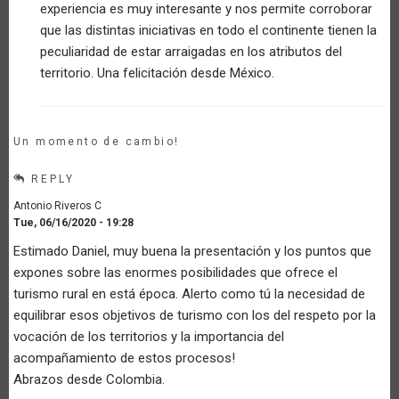
experiencia es muy interesante y nos permite corroborar
finca
que las distintas iniciativas en todo el continente tienen la
campesina
y
peculiaridad de estar arraigadas en los atributos del
mercado
territorio. Una felicitación desde México.
local.
by
Anonymous
(not
Un momento de cambio!
verified)
REPLY
Antonio Riveros C
Tue, 06/16/2020 - 19:28
Estimado Daniel, muy buena la presentación y los puntos que
expones sobre las enormes posibilidades que ofrece el
turismo rural en está época. Alerto como tú la necesidad de
equilibrar esos objetivos de turismo con los del respeto por la
vocación de los territorios y la importancia del
acompañamiento de estos procesos!
Abrazos desde Colombia.