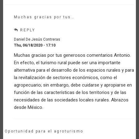
Muchas gracias por tus…
REPLY
Daniel De Jesús Contreras
Thu, 06/18/2020 - 17:10
In
Muchas gracias por tus generosos comentarios Antonio.
reply
En efecto, el turismo rural puede ser una importante
to
Un
alternativa para el desarrollo de los espacios rurales y para
momento
la revitalización de sectores económicos, como el
de
agropecuario; sin embargo, debe cuidarse y apropiarse en
cambio!
función de las características de los territorios y de las
by
Anonymous
necesidades de las sociedades locales rurales. Abrazos
(not
desde México.
verified)
Oportunidad para el agroturismo