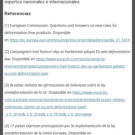
expertos nacionales e internacionales.
Referencias
[1] European Commission. Questions and Answers on new rules for
deforestation-free products.
Disponible
en
https://ec.europa.eu/commission/presscorner/detail/en/qanda_21_5919
[2]
Campaigners hail ‘historic’ day as Parliament adopts EU anti-deforestation
law
.
Disponible en
https://www.euractiv.com/section/energy-
environment/news/campaigners-hail-historic-day-as-parliament-adopts-
eu-anti-deforestation-law/
[3]
Bruselas rechaza las afirmaciones de Indonesia sobre la ley
antideforestación de la UE
. Disponible en
https://www-euractiv-
com.translate.goog/section/energy-environment/news/brussels-refutes-
indonesias-claims-on-eu-anti-deforestation-law/?
_x_tr_sl=en&_x_tr_tl=es&_x_tr_hl=es&_x_tr_pto=wapp
[4]
17 países expresan preocupación por la implementación de la ley
antideforestación de la Unión Europea
. Disponible en