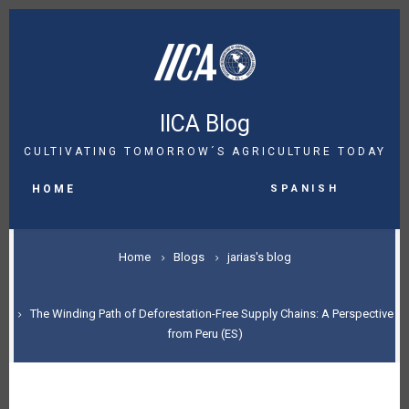
Skip
to
main
content
IICA Blog
CULTIVATING TOMORROW´S AGRICULTURE TODAY
MAIN
Spanish
NAVIGATION
HOME
BREADCRUMB
Home
Blogs
jarias's blog
The Winding Path of Deforestation-Free Supply Chains: A Perspective
from Peru (ES)