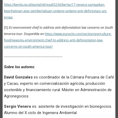
https://kemlu.go.id/portal/id/read/5234/berita/17-negara-sampaikan-
keprihatinan-atas-pemberlakuan-undang-undang-anti-deforestasi-uni-
eropa
[5]
EU environment chief to address anti-deforestation law concerns on South
America tour
.
Disponible en
https://www.euractiv.com/section/agriculture-
food/news/eu-environment-chief-to-address-anti-deforestation-law-
concerns-on-south-america-tour/
-------------------------------------
Sobre los autores:
David Gonzales
es coordinador de la Cámara Peruana de Café
y Cacao, experto en comercialización agrícola, producción
sostenible y financiamiento rural. Máster en Administración de
Agronegocios.
Sergio Venero
es asistente de investigación en bionegocios.
Alumno del X ciclo de Ingeniera Ambiental.