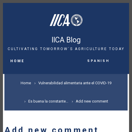
Skip
to
main
content
IICA Blog
CULTIVATING TOMORROW´S AGRICULTURE TODAY
MAIN
Spanish
NAVIGATION
HOME
BREADCRUMB
Home
Vulnerabilidad alimentaria ante el COVID-19
Es buena la constante…
Add new comment
Add new comment