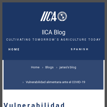
Skip
to
main
content
IICA Blog
CULTIVATING TOMORROW´S AGRICULTURE TODAY
MAIN
Spanish
NAVIGATION
HOME
BREADCRUMB
Home
Blogs
jarias's blog
Vulnerabilidad alimentaria ante el COVID-19
Vulnerabilidad