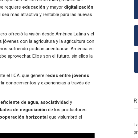
 se requiere
educación
y mayor
digitalización
ad sea más atractiva y rentable para las nuevas
ero ofreció la visión desde América Latina y el
s jóvenes con la agricultura y la agricultura con
amos sufriendo podrían acentuarse. América es
e aprovechar. Ellos son el futuro, sin ellos la
te el IICA, que genere r
edes entre jóvenes
ir conocimientos y experiencias a través de
 eficiente de agua
,
asociatividad
y
dades de negociación
de los productores
ooperación horizontal
que vislumbró el
La
p