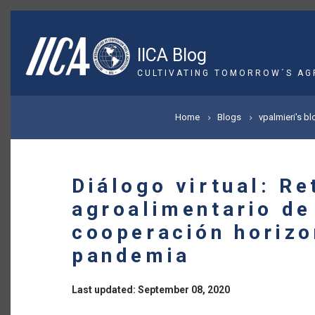
Skip
to
main
IICA Blog
content
CULTIVATING TOMORROW´S AG
BREADCRUMB
Home
Blogs
vpalmieri's bl
Diálogo virtual: Re
agroalimentario de
cooperación horizo
pandemia
Last updated: September 08, 2020