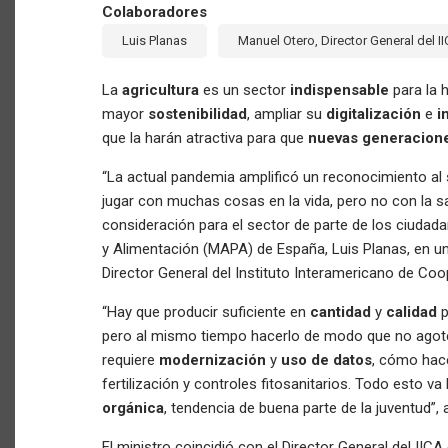
Colaboradores
Luis Planas
Manuel Otero, Director General del I
La
agricultura
es un sector
indispensable
para la 
mayor
sostenibilidad
, ampliar su
digitalización
e
i
que la harán atractiva para que
nuevas generacion
“La actual pandemia amplificó un reconocimiento al
jugar con muchas cosas en la vida, pero no con la sa
consideración para el sector de parte de los ciudada
y Alimentación (MAPA) de España, Luis Planas, en un 
Director General del Instituto Interamericano de Coop
“Hay que producir suficiente en
cantidad
y
calidad
p
pero al mismo tiempo hacerlo de modo que no agot
requiere
modernización
y
uso de datos
, cómo hac
fertilización y controles fitosanitarios. Todo esto v
orgánica
, tendencia de buena parte de la juventud”,
El ministro coincidió con el Director General del II