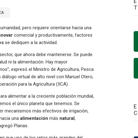
E
ICA
humanidad, pero requiere orientarse hacia una
nnovar
comercial y productivamente, factores
es
se dediquen a la actividad.
 sector, que ahora debe mantenerse. Se puede
lud ni la alimentación. Hay mayor
nos”, expresó el Ministro de Agricultura, Pesca
diálogo virtual de alto nivel con Manuel Otero,
eración para la Agricultura (IICA).
ara alimentar a la creciente población mundial,
emos el único planeta que tenemos. Se
E
er mecanismos más efectivos de irrigación,
a hacia una
alimentación
más
natural
,
 agregó Planas.
CA en que uno de los retos más grandes del