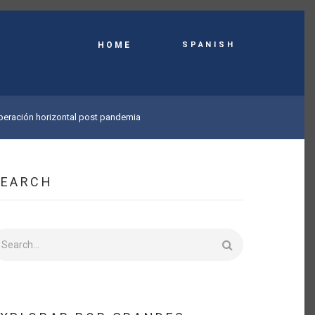
Spanish
HOME
operación horizontal post pandemia
SEARCH
earch