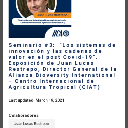
POST
COVID-
19”.
EXPOSICIÓN
DE
ELSA
MURANO,
EX
SUBSECRETARIA
DE
AGRICULTURA
Seminario #3: "Los sistemas de
Y
innovación y las cadenas de
SEGURIDAD
ALIMENTARIA
valor en el post Covid-19”.
DE
Exposición de Juan Lucas
ESTADOS
UNIDOS
Restrepo, Director General de la
Alianza Bioversity International
– Centro Internacional de
Agricultura Tropical (CIAT)
Last updated: March 19, 2021
Colaboradores
Juan Lucas Restrepo