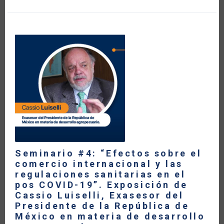
“EFECTOS
SOBRE
EL
COMERCIO
INTERNACIONAL
Y
LAS
REGULACIONES
SANITARIAS
EN
EL
POS
COVID-
19”.
EXPOSICIÓN
DE
ANABEL
GONZÁLEZ,
EXMINISTRA
DE
COMERCIO
EXTERIOR
Seminario #4: “Efectos sobre el
DE
comercio internacional y las
COSTA
RICA
regulaciones sanitarias en el
pos COVID-19”. Exposición de
Cassio Luiselli, Exasesor del
Presidente de la República de
México en materia de desarrollo