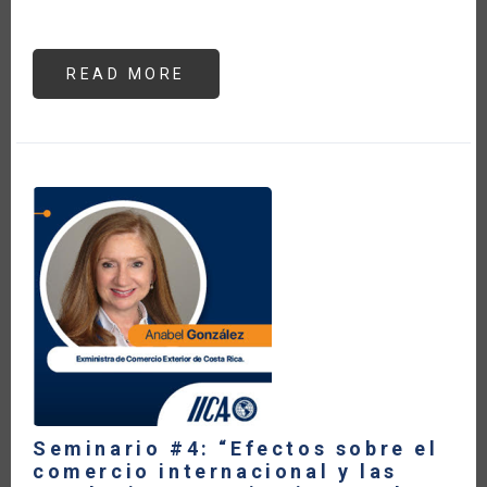
READ MORE
ABOUT
OBJETIVOS
DE
DESARROLLO
Y
PRIORIZACIÓN
DE
LA
POLÍTICA
PÚBLICA
PARA
CONFRONTAR
EL
DAÑO
DEL
COVID-
19
Seminario #4: “Efectos sobre el
comercio internacional y las