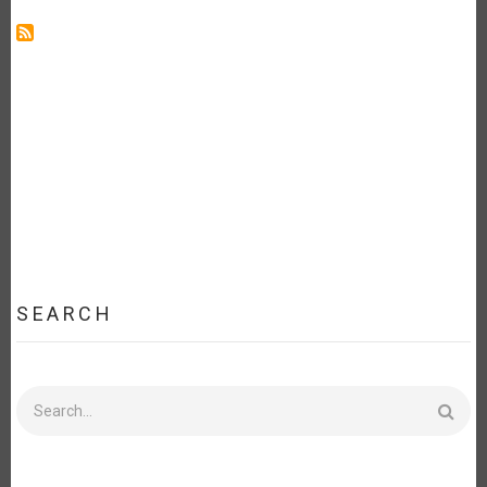
DE
JUAN
LUCAS
RESTREPO,
DIRECTOR
GENERAL
DE
LA
ALIANZA
BIOVERSITY
INTERNATIONAL
–
CENTRO
INTERNACIONAL
DE
AGRICULTURA
TROPICAL
(CIAT)
SEARCH
Search