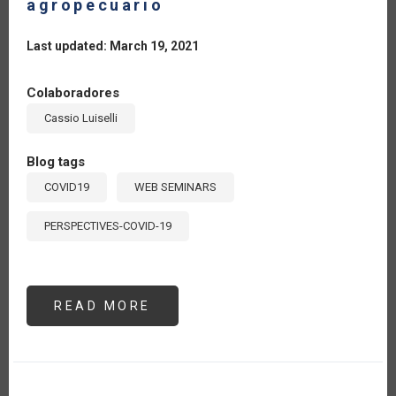
agropecuario
Last updated: March 19, 2021
Colaboradores
Cassio Luiselli
Blog tags
COVID19
WEB SEMINARS
PERSPECTIVES-COVID-19
READ MORE
ABOUT
SEMINARIO
#4:
“EFECTOS
SOBRE
EL
COMERCIO
INTERNACIONAL