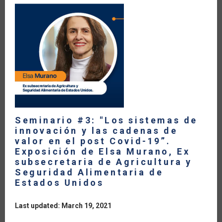
Y
LAS
REGULACIONES
SANITARIAS
EN
EL
POS
COVID-
19”.
EXPOSICIÓN
DE
CASSIO
LUISELLI,
EXASESOR
DEL
PRESIDENTE
DE
Seminario #3: "Los sistemas de
LA
innovación y las cadenas de
REPÚBLICA
DE
valor en el post Covid-19”.
MÉXICO
Exposición de Elsa Murano, Ex
EN
MATERIA
subsecretaria de Agricultura y
DE
Seguridad Alimentaria de
DESARROLLO
AGROPECUARIO
Estados Unidos
Last updated: March 19, 2021