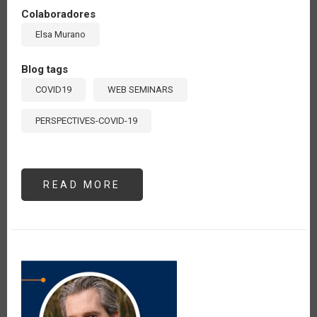
Colaboradores
Elsa Murano
Blog tags
COVID19
WEB SEMINARS
PERSPECTIVES-COVID-19
READ MORE
ABOUT
SEMINARIO
#3:
"LOS
SISTEMAS
DE
INNOVACIÓN
Y
LAS
CADENAS
DE
VALOR
EN
EL