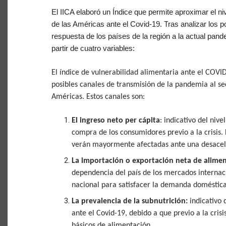
El IICA elaboró un Índice que
permite
aproximar
el n
de las Américas ante el Covid-19. T
ras analizar los 
respuesta de los países de la región a
la actual pand
partir de cuatro variables:
El índice de vulnerabilidad alimentaria ante el COVI
posibles canales de transmisión de la pandemia al se
Américas. Estos canales son:
El ingreso neto per cápita
: indicativo del niv
compra de los consumidores previo a la crisis.
verán mayormente afectadas ante una desacel
La importación o exportación neta de alimen
dependencia del país de los mercados internaci
nacional para satisfacer la demanda doméstica
La prevalencia de la subnutrición:
indicativo 
ante el Covid-19, debido a que previo a la cris
básicos de alimentación.