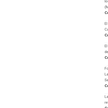
l
(
C
El
Ca
C
El
de
C
Fo
La
Se
C
La
re