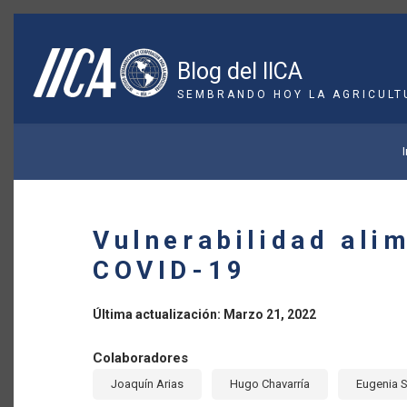
Pasar
al
contenido
Blog del IICA
principal
SEMBRANDO HOY LA AGRICULT
SOBRESCRIBIR
ENLACES
DE
Vulnerabilidad alim
AYUDA
COVID-19
A
Última actualización: Marzo 21, 2022
LA
Colaboradores
NAVEGACIÓN
Joaquín Arias
Hugo Chavarría
Eugenia S