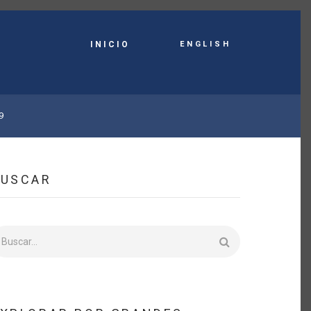
English
INICIO
9
BUSCAR
uscar