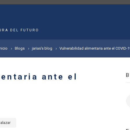
MAIN
NAVIGATION
URA DEL FUTURO
Inicio
Blogs
jarias's blog
Vulnerabilidad alimentaria ante el COVID-1
entaria ante el
B
alazar