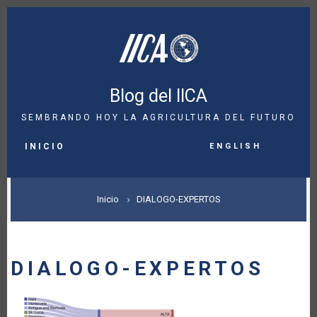
Pasar
al
contenido
principal
Blog del IICA
SEMBRANDO HOY LA AGRICULTURA DEL FUTURO
MAIN
English
NAVIGATION
INICIO
SOBRESCRIBIR
Inicio
DIALOGO-EXPERTOS
ENLACES
DE
DIALOGO-EXPERTOS
AYUDA
A