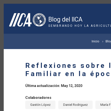
Pasar
al
contenido
Blog del IICA
principal
SEMBRANDO HOY LA AGRICULT
SOBRESCRIBIR
Inicio
Blo
ENLACES
DE
Reflexiones sobre 
AYUDA
Familiar en la épo
A
Última actualización: May 12, 2020
LA
Colaboradores
NAVEGACIÓN
Gastón López
Daniel Rodriguez
María 