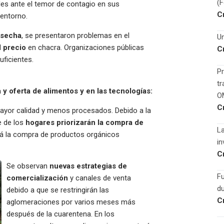
(
les ante el temor de contagio en sus
C
 entorno.
osecha
, se presentaron problemas en el
Un
l precio
en chacra. Organizaciones públicas
C
ficientes.
Pr
tr
 oferta de alimentos y en las tecnologías:
O
C
yor calidad y menos procesados. Debido a la
e de los
hogares priorizarán la compra de
La
rá la compra de productos orgánicos
in
C
Se observan
nuevas estrategias de
F
comercialización
y canales de venta
du
debido a que se restringirán las
C
aglomeraciones por varios meses más
después de la cuarentena. En los