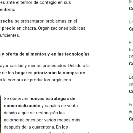
(
les ante el temor de contagio en sus
C
 entorno.
osecha
, se presentaron problemas en el
Un
l precio
en chacra. Organizaciones públicas
C
ficientes.
Pr
tr
 oferta de alimentos y en las tecnologías:
O
C
yor calidad y menos procesados. Debido a la
e de los
hogares priorizarán la compra de
La
rá la compra de productos orgánicos
in
C
Se observan
nuevas estrategias de
F
comercialización
y canales de venta
du
debido a que se restringirán las
C
aglomeraciones por varios meses más
después de la cuarentena. En los