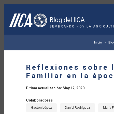
Pasar
al
contenido
Blog del IICA
principal
SEMBRANDO HOY LA AGRICULT
SOBRESCRIBIR
Inicio
Blo
ENLACES
DE
Reflexiones sobre 
AYUDA
Familiar en la épo
A
Última actualización: May 12, 2020
LA
Colaboradores
NAVEGACIÓN
Gastón López
Daniel Rodriguez
María 