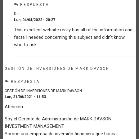
en
RESPUESTA
la
Del
época
Lun, 04/04/2022 - 20:27
de
En
Covid-
This excellent website really has all of the information and
respuesta
1
facts I needed concerning this subject and didn't know
a
por
Reflexiones
who to ask.
Invitado
sobre
(no
la
verificado)
Agricultura
Familiar
GESTIÓN DE INVERSIONES DE MARK DAVSON
en
la
RESPUESTA
época
de
GESTIÓN DE INVERSIONES DE MARK DAVSON
Covid-
Lun, 21/06/2021 - 11:53
1
Atención:
por
Invitado
Soy el Gerente de Administración de MARK DAVSON
(no
INVESTMENT MANAGEMENT.
verificado)
Somos una empresa de inversión financiera que busca