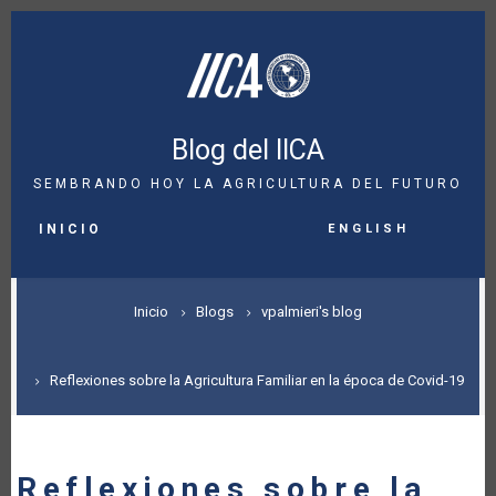
Pasar
al
contenido
principal
Blog del IICA
SEMBRANDO HOY LA AGRICULTURA DEL FUTURO
MAIN
English
NAVIGATION
INICIO
SOBRESCRIBIR
Inicio
Blogs
vpalmieri's blog
ENLACES
DE
Reflexiones sobre la Agricultura Familiar en la época de Covid-19
AYUDA
A
Reflexiones sobre la