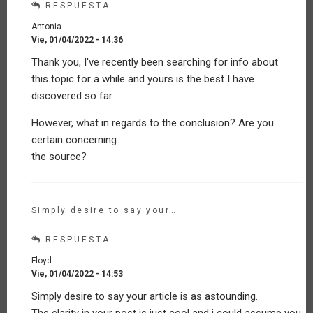
1
RESPUESTA
por
Antonia
Invitado
Vie, 01/04/2022 - 14:36
(no
En
verificado)
Thank you, I've recently been searching for info about
respuesta
this topic for a while and yours is the best I have
a
Reflexiones
discovered so far.
sobre
la
However, what in regards to the conclusion? Are you
Agricultura
certain concerning
Familiar
the source?
en
la
época
de
Simply desire to say your…
Covid-
1
por
RESPUESTA
Invitado
Floyd
(no
Vie, 01/04/2022 - 14:53
verificado)
En
Simply desire to say your article is as astounding.
respuesta
The clarity in your post is just cool and i could assume you