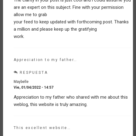
a
Reflexiones
are an expert on this subject. Fine with your permission
sobre
allow me to grab
la
your feed to keep updated with forthcoming post. Thanks
Agricultura
a million and please keep up the gratifying
Familiar
en
work.
la
época
de
Covid-
Appreciation to my father…
1
por
RESPUESTA
Invitado
(no
Maybelle
verificado)
Vie, 01/04/2022 - 14:57
En
Appreciation to my father who shared with me about this
respuesta
weblog, this website is truly amazing.
a
Reflexiones
sobre
la
Agricultura
This excellent website…
Familiar