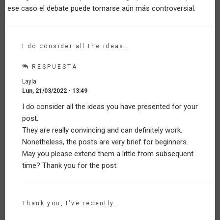
ese caso el debate puede tornarse aún más controversial.
I do consider all the ideas…
RESPUESTA
Layla
Lun, 21/03/2022 - 13:49
En
I do consider all the ideas you have presented for your
respuesta
post.
a
Reflexiones
They are really convincing and can definitely work.
sobre
Nonetheless, the posts are very brief for beginners.
la
May you please extend them a little from subsequent
Agricultura
time? Thank you for the post.
Familiar
en
la
época
de
Thank you, I've recently…
Covid-