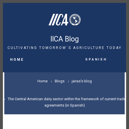
Skip
to
main
content
IICA Blog
CULTIVATING TOMORROW´S AGRICULTURE TODAY
MAIN
Spanish
NAVIGATION
HOME
BREADCRUMB
Home
Blogs
jarias's blog
The Central American dairy sector within the framework of current trade
agreements (in Spanish)