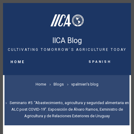
Skip
to
main
content
IICA Blog
CULTIVATING TOMORROW´S AGRICULTURE TODAY
MAIN
Spanish
NAVIGATION
HOME
BREADCRUMB
Home
Blogs
vpalmieri's blog
Seminario #5: “Abastecimiento, agricultura y seguridad alimentaria en
ALC post COVID-19”. Exposición de Álvaro Ramos, Exministro de
Agricultura y de Relaciones Exteriores de Uruguay