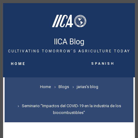
Skip
to
main
content
IICA Blog
CULTIVATING TOMORROW´S AGRICULTURE TODAY
MAIN
Spanish
NAVIGATION
HOME
BREADCRUMB
Home
Blogs
jarias's blog
Seminario:“Impactos del COVID-19 en la industria de los
biocombustibles”