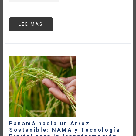
LEE MÁS
SOBRE
GESTIÓN
DEL
RIESGO
PRODUCTIVO
EN
LA
CAFICULTURA
ANTE
EL
INCREMENTO
DE
LOS
PRECIOS
DE
FERTILIZANTES
(2026)
Panamá hacia un Arroz
Sostenible: NAMA y Tecnología