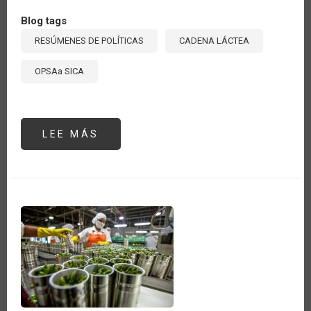
Blog tags
RESÚMENES DE POLÍTICAS
CADENA LÁCTEA
OPSAa SICA
LEE MÁS
SOBRE
TRANSFORMACIÓN
SOSTENIBLE
DE
LA
CADENA
LÁCTEA
EN
LOS
PAÍSES
DEL
SICA