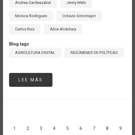
Andrea Gardeazabal
Jenny Melo
Monica Rodrigues
Octavio Sotomayor
Carlos Ruiz
Alice Alcântara
Blog tags
AGRICULTURA DIGITAL
RESÚMENES DE POLÍTICAS
LEE MÁS
SOBRE
ESTADO
DE
LA
DIGITALIZACIÓN
DEL
SECTOR
AGROPECUARIO
EN
AMÉRICA
Paginación
LATINA
Y
Página
1
Página
2
Página
3
Página
4
Página
5
Página
6
Página
7
Página
8
Página
9
EL
actual
CARIBE: