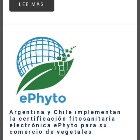
LEE MÁS
SOBRE
COVID-
19
Y
LA
SEGURIDAD
ALIMENTARIA
EN
ÁFRICA
SUBSAHARIANA
Argentina y Chile implementan
la certificación fitosanitaria
electrónica ePhyto para su
comercio de vegetales