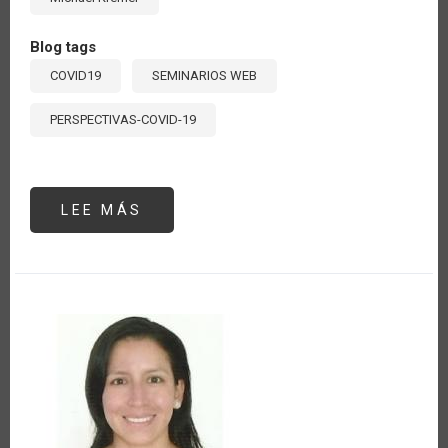
Blog tags
COVID19
SEMINARIOS WEB
PERSPECTIVAS-COVID-19
LEE MÁS
SOBRE
OPORTUNIDADES
PARA
LA
AGRICULTURA
DIGITAL
AMÉRICA
LATINA
Y
EL
CARIBE:
RESPUESTA
RÁPIDA
AL
COVID-
19