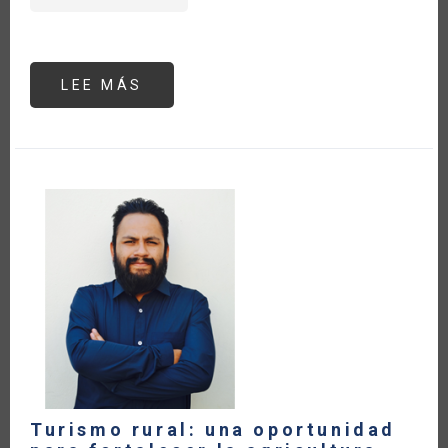
LEE MÁS
SOBRE
LA
CADENA
AGRO
PRODUCTIVA
DE
CACAO
Y
EL
ESTADO
DE
EMERGENCIA
POR
EL
COVID-
19
EN
EL
PERÚ
Turismo rural: una oportunidad