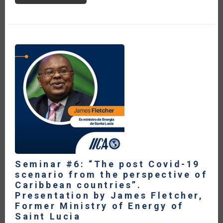
#6:
“THE
POST
COVID-
19
SCENARIO
FROM
THE
PERSPECTIVE
OF
CARIBBEAN
COUNTRIES”.
PRESENTATION
BY
CHELSTON
BRATHWAITE,
DIRECTOR
GENERAL
EMERITUS
OF
IICA
Seminar #6: “The post Covid-19
scenario from the perspective of
Caribbean countries”.
Presentation by James Fletcher,
Former Ministry of Energy of
Saint Lucia