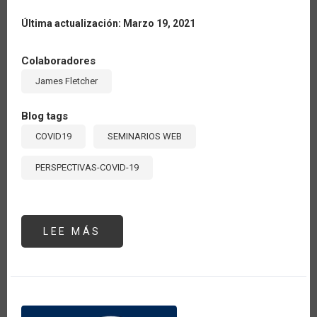
Última actualización: Marzo 19, 2021
Colaboradores
James Fletcher
Blog tags
COVID19
SEMINARIOS WEB
PERSPECTIVAS-COVID-19
LEE MÁS
SOBRE
SEMINAR
#6:
“THE
POST
COVID-
19
SCENARIO
FROM