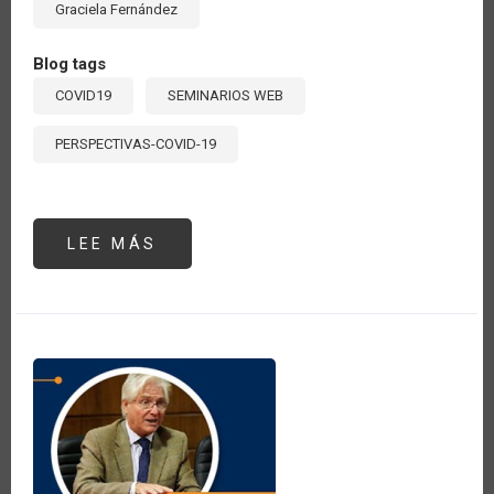
Graciela Fernández
Blog tags
COVID19
SEMINARIOS WEB
PERSPECTIVAS-COVID-19
LEE MÁS
SOBRE
SEMINARIO
#5:
“ABASTECIMIENTO,
AGRICULTURA
Y
SEGURIDAD
ALIMENTARIA
EN
ALC
POST
COVID-
19”.
EXPOSICIÓN
DE
GRACIELA
FERNÁNDEZ,