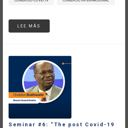
COMERCIO-COVID19
COMERCIO INTERNACIONAL
LEE MÁS
SOBRE
PANORAMA
PARA
EL
COMERCIO
AGROALIMENTARIO
EN
LA
ERA
POST
COVID19
Seminar #6: “The post Covid-19