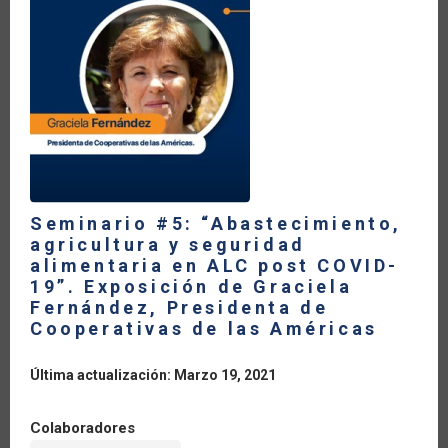
THE
PERSPECTIVE
OF
CARIBBEAN
COUNTRIES”.
PRESENTATION
BY
JAMES
FLETCHER,
FORMER
MINISTRY
OF
ENERGY
OF
SAINT
LUCIA
Seminario #5: “Abastecimiento,
agricultura y seguridad
alimentaria en ALC post COVID-
19”. Exposición de Graciela
Fernández, Presidenta de
Cooperativas de las Américas
Última actualización: Marzo 19, 2021
Colaboradores