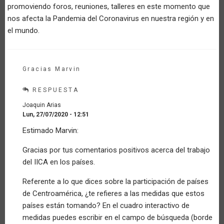
promoviendo foros, reuniones, talleres en este momento que
nos afecta la Pandemia del Coronavirus en nuestra región y en
el mundo.
Gracias Marvin
RESPUESTA
Joaquin Arias
Lun, 27/07/2020 - 12:51
En
Estimado Marvin:
respuesta
a
Gracias por tus comentarios positivos acerca del trabajo
Saludos
del IICA en los países.
y
felicitaciones
Referente a lo que dices sobre la participación de países
por
Invitado
de Centroamérica, ¿te refieres a las medidas que estos
(no
países están tomando? En el cuadro interactivo de
verificado)
medidas puedes escribir en el campo de búsqueda (borde