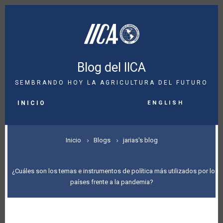
Pasar
al
contenido
principal
Blog del IICA
SEMBRANDO HOY LA AGRICULTURA DEL FUTURO
MAIN
English
NAVIGATION
INICIO
SOBRESCRIBIR
Inicio
Blogs
jarias's blog
ENLACES
DE
¿Cuáles son los temas e instrumentos de política más utilizados por los
países frente a la pandemia?
AYUDA
A