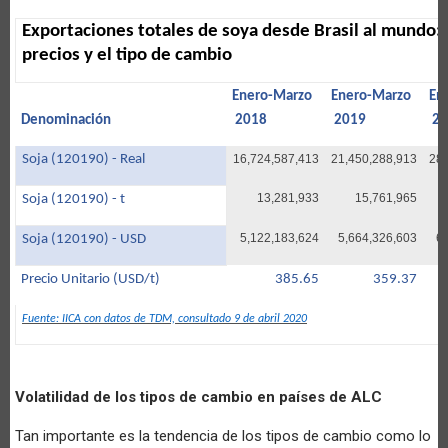
Exportaciones totales de soya desde Brasil al mundo: 
precios y el tipo de cambio
Enero-Marzo
Enero-Marzo
En
Denominación
2018
2019
20
Soja (120190) - Real
16,724,587,413
21,450,288,913
28,
13,281,933
15,761,965
Soja (120190) - t
5,122,183,624
5,664,326,603
6
Soja (120190) - USD
Precio Unitario (USD/t)
385.65
359.37
Fuente: IICA con datos de TDM, consultado 9 de abril 2020
Volatilidad de los tipos de cambio en países de ALC
Tan importante es la tendencia de los tipos de cambio como lo