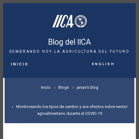
Pasar
al
contenido
principal
Blog del IICA
SEMBRANDO HOY LA AGRICULTURA DEL FUTURO
MAIN
English
NAVIGATION
INICIO
SOBRESCRIBIR
Inicio
Blogs
jarias's blog
ENLACES
DE
Monitoreando los tipos de cambio y sus efectos sobre sector
agroalimentario durante el COVID-19
AYUDA
A