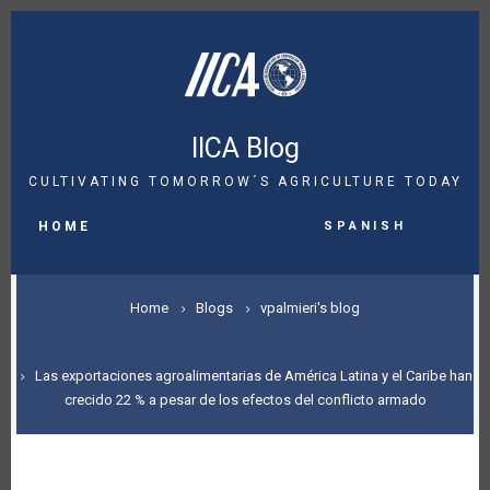
Skip
to
main
content
IICA Blog
CULTIVATING TOMORROW´S AGRICULTURE TODAY
MAIN
Spanish
NAVIGATION
HOME
BREADCRUMB
Home
Blogs
vpalmieri's blog
Las exportaciones agroalimentarias de América Latina y el Caribe han
crecido 22 % a pesar de los efectos del conflicto armado