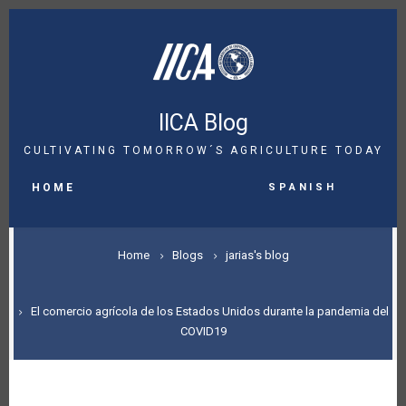
Skip
to
main
content
IICA Blog
CULTIVATING TOMORROW´S AGRICULTURE TODAY
MAIN
Spanish
NAVIGATION
HOME
BREADCRUMB
Home
Blogs
jarias's blog
El comercio agrícola de los Estados Unidos durante la pandemia del
COVID19