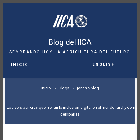
Pasar
al
contenido
principal
Blog del IICA
SEMBRANDO HOY LA AGRICULTURA DEL FUTURO
MAIN
English
NAVIGATION
INICIO
SOBRESCRIBIR
Inicio
Blogs
jarias's blog
ENLACES
DE
Las seis barreras que frenan la inclusión digital en el mundo rural y cómo
derribarlas
AYUDA
A