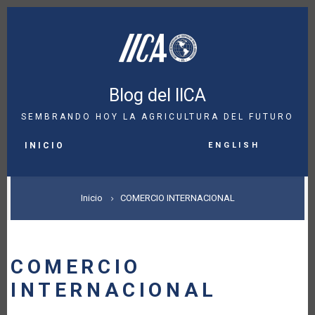
Pasar
al
contenido
principal
Blog del IICA
SEMBRANDO HOY LA AGRICULTURA DEL FUTURO
MAIN
English
NAVIGATION
INICIO
SOBRESCRIBIR
Inicio
COMERCIO INTERNACIONAL
ENLACES
DE
COMERCIO
AYUDA
INTERNACIONAL
A