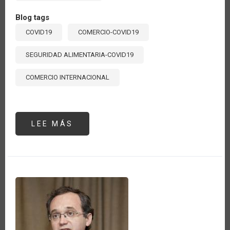
Blog tags
COVID19
COMERCIO-COVID19
SEGURIDAD ALIMENTARIA-COVID19
COMERCIO INTERNACIONAL
LEE MÁS
SOBRE
HACIENDO
UN
BALANCE
A
SEIS
MESES
DE
COVID:
¿CÓMO
PUEDE
EL
COMERCIO
AYUDAR
A