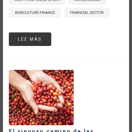
AGRICULTURE FINANCE
FINANCIAL SECTOR
LEE MÁS
SOBRE
LLEVANDO
EL
FINANCIAMIENTO
DEL
SECTOR
AGROALIMENTARIO
A
LA
BANCA
COMERCIAL:
ALGUNOS
CAMBIOS
SON
NECESARIOS
Y
BIENVENIDOS
El sinuoso camino de las