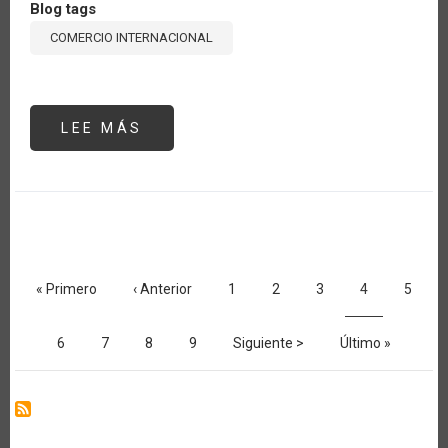
Blog tags
COMERCIO INTERNACIONAL
LEE MÁS
SOBRE
EL
SECTOR
LÁCTEO
CENTROAMERICANO
EN
EL
MARCO
DE
LOS
Paginación
ACUERDOS
COMERCIALES
Primera
« Primero
Página
‹ Anterior
Página
1
Página
2
Página
3
Página
4
Página
5
VIGENTES
página
anterior
actual
Página
6
Página
7
Página
8
Página
9
Siguiente
Siguiente >
Última
Último »
página
página