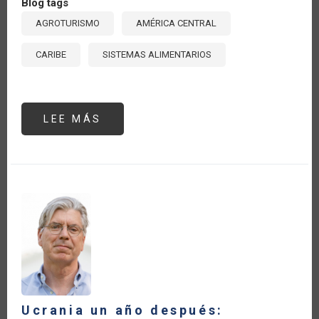
Blog tags
AGROTURISMO
AMÉRICA CENTRAL
CARIBE
SISTEMAS ALIMENTARIOS
LEE MÁS
SOBRE
AGROTURISMO:
UN
CAMINO
ESTRATÉGICO
PARA
EL
DESARROLLO
EN
AMÉRICA
CENTRAL
Y
EL
CARIBE
Ucrania un año después: