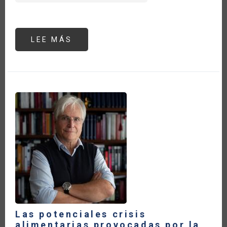
LEE MÁS
SOBRE
LA
IMPORTANCIA
GEOPOLÍTICA
DEL
SECTOR
AGROPECUARIO
EN
LA
SEGURIDAD
ENERGÉTICA
A
RAÍZ
DE
LA
GUERRA
ENTRE
RUSIA
Y
UCRANIA:
EL
PAPEL
DE
LOS
BIOCOMBUSTIBLES
Las potenciales crisis
alimentarias provocadas por la