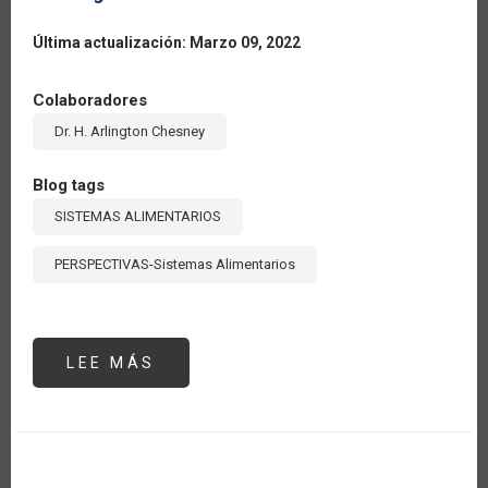
Última actualización: Marzo 09, 2022
Colaboradores
Dr. H. Arlington Chesney
Blog tags
SISTEMAS ALIMENTARIOS
PERSPECTIVAS-Sistemas Alimentarios
LEE MÁS
SOBRE
THE
OIL
AND
GAS
SECTOR
IN
GUYANA:
A