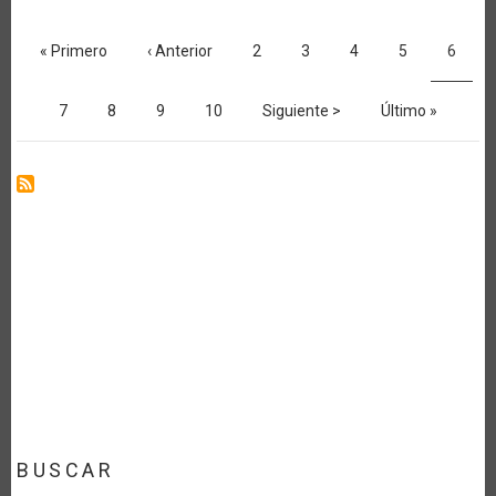
CATALYST
Paginación
FOR
GROWTH
Primera
« Primero
Página
‹ Anterior
Página
2
Página
3
Página
4
Página
5
Página
6
IN
página
anterior
actual
ITS
AGRICULTURE
AND
Página
7
Página
8
Página
9
Página
10
Siguiente
Siguiente >
Última
Último »
FOOD
página
página
SECTORS
BUSCAR