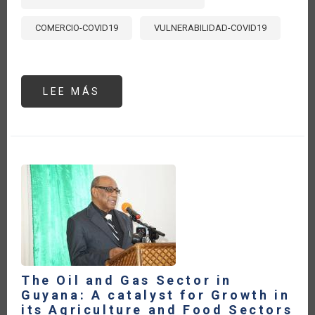
COMERCIO-COVID19
VULNERABILIDAD-COVID19
LEE MÁS
SOBRE
EL
CONFLICTO
ENTRE
RUSIA
Y
UCRANIA
Y
SUS
EFECTOS
SOBRE
LOS
SISTEMAS
AGROALIMENTARIOS
The Oil and Gas Sector in
Guyana: A catalyst for Growth in
its Agriculture and Food Sectors