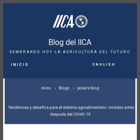
Pasar
al
contenido
principal
Blog del IICA
SEMBRANDO HOY LA AGRICULTURA DEL FUTURO
MAIN
English
NAVIGATION
INICIO
SOBRESCRIBIR
Inicio
Blogs
jarias's blog
ENLACES
DE
Tendencias y desafíos para el sistema agroalimentario: miradas antes y
después del COVID 19
AYUDA
A