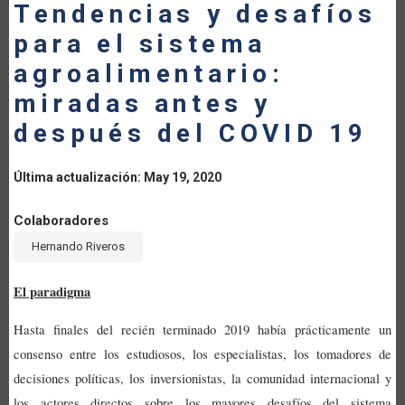
Tendencias y desafíos
LA
para el sistema
NAVEGACIÓN
agroalimentario:
miradas antes y
después del COVID 19
Última actualización: May 19, 2020
Colaboradores
Hernando Riveros
El paradigma
Hasta finales del
recién
terminado 2019 había
prácticamente
un
consenso
entre
los estudiosos, los especialistas, los tomadores de
decisiones políticas, los inversionistas, la comunidad internacional y
los actores directos sobre los mayores desafíos del sistema