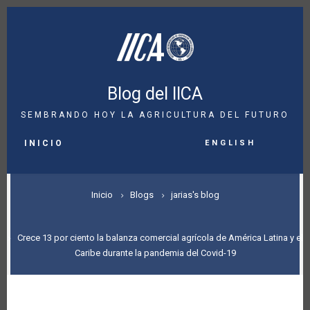
Pasar
al
contenido
principal
Blog del IICA
SEMBRANDO HOY LA AGRICULTURA DEL FUTURO
MAIN
English
NAVIGATION
INICIO
SOBRESCRIBIR
Inicio
Blogs
jarias's blog
ENLACES
DE
Crece 13 por ciento la balanza comercial agrícola de América Latina y el
Caribe durante la pandemia del Covid-19
AYUDA
A