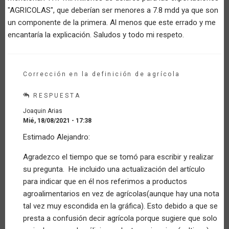
"AGRICOLAS", que deberían ser menores a 7.8 mdd ya que son
un componente de la primera. Al menos que este errado y me
encantaría la explicación. Saludos y todo mi respeto.
Corrección en la definición de agrícola
RESPUESTA
Joaquin Arias
Mié, 18/08/2021 - 17:38
En
Estimado Alejandro:
respuesta
a
Agradezco el tiempo que se tomó para escribir y realizar
Comentario
su pregunta. He incluido una actualización del artículo
por
Invitado
para indicar que en él nos referimos a productos
(no
agroalimentarios en vez de agrícolas(aunque hay una nota
verificado)
tal vez muy escondida en la gráfica). Esto debido a que se
presta a confusión decir agrícola porque sugiere que solo