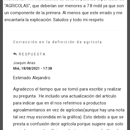
"AGRICOLAS", que deberían ser menores a 7.8 mdd ya que son
un componente de la primera. Al menos que este errado y me
encantaría la explicación. Saludos y todo mi respeto.
Corrección en la definición de agrícola
RESPUESTA
Joaquin Arias
Mié, 18/08/2021 - 17:38
En
Estimado Alejandro:
respuesta
a
Agradezco el tiempo que se tomó para escribir y realizar
Comentario
su pregunta. He incluido una actualización del artículo
por
Invitado
para indicar que en él nos referimos a productos
(no
agroalimentarios en vez de agrícolas(aunque hay una nota
verificado)
tal vez muy escondida en la gráfica). Esto debido a que se
presta a confusión decir agrícola porque sugiere que solo