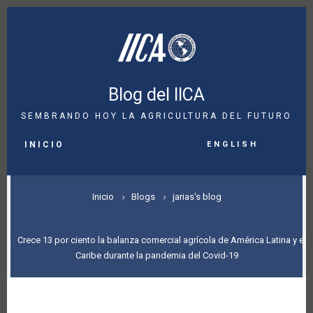
Pasar
al
contenido
principal
Blog del IICA
SEMBRANDO HOY LA AGRICULTURA DEL FUTURO
MAIN
English
NAVIGATION
INICIO
SOBRESCRIBIR
Inicio
Blogs
jarias's blog
ENLACES
DE
Crece 13 por ciento la balanza comercial agrícola de América Latina y el
Caribe durante la pandemia del Covid-19
AYUDA
A