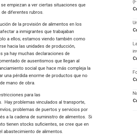
(
 se empiezan a ver ciertas situaciones que
C
a de diferentes rubros.
Un
ución de la provisión de alimentos en los
C
afectar a inmigrantes que trabajaban
solo a ellos; estamos viendo también como
La
se hacia las unidades de producción,
in
es ya hay muchas declaraciones de
C
comentado de ausentismos que llegan al
nciamiento social que hace más compleja la
Fo
ipar una pérdida enorme de productos que no
C
 de mano de obra.
No
stricciones para las
C
s. Hay problemas vinculados al transporte,
envíos, problemas de puertos y servicios por
és a la cadena de suministro de alimentos. Si
o tienen stocks suficientes, se cree que en
 el abastecimiento de alimentos.