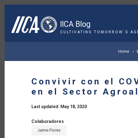
Skip
to
main
IICA Blog
content
CULTIVATING TOMORROW´S AG
BREADCRUMB
Home
Convivir con el CO
en el Sector Agroa
Last updated: May 18, 2020
Colaboradores
Jaime Flores