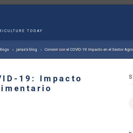
MAIN
NAVIGATION
RICULTURE TODAY
Blogs
jarias's blog
Convivir con el COVID-19: Impacto en el Sector Agro
VID-19: Impacto
limentario
S