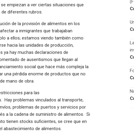
(
 se empiezan a ver ciertas situaciones que
C
a de diferentes rubros.
Un
ución de la provisión de alimentos en los
C
afectar a inmigrantes que trabajaban
solo a ellos; estamos viendo también como
La
se hacia las unidades de producción,
in
es ya hay muchas declaraciones de
C
comentado de ausentismos que llegan al
nciamiento social que hace más compleja la
Fo
ipar una pérdida enorme de productos que no
C
 de mano de obra.
No
stricciones para las
C
s. Hay problemas vinculados al transporte,
envíos, problemas de puertos y servicios por
és a la cadena de suministro de alimentos. Si
o tienen stocks suficientes, se cree que en
 el abastecimiento de alimentos.