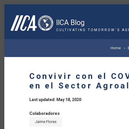
Skip
to
main
IICA Blog
content
CULTIVATING TOMORROW´S AG
BREADCRUMB
Home
Convivir con el CO
en el Sector Agroa
Last updated: May 18, 2020
Colaboradores
Jaime Flores