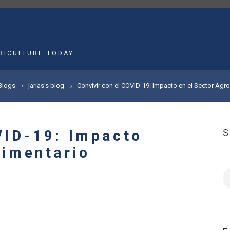
MAIN
NAVIGATION
RICULTURE TODAY
Blogs
jarias's blog
Convivir con el COVID-19: Impacto en el Sector Agro
VID-19: Impacto
limentario
S