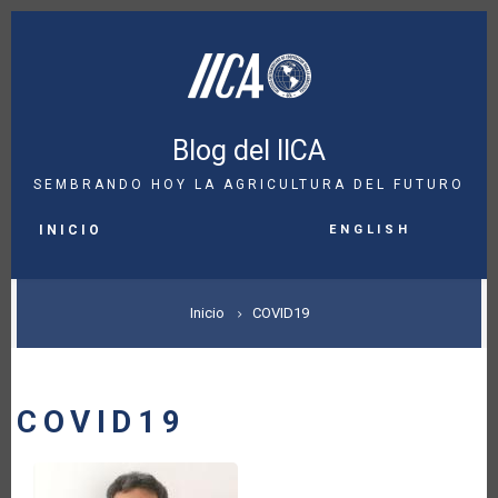
Pasar
al
contenido
principal
Blog del IICA
SEMBRANDO HOY LA AGRICULTURA DEL FUTURO
MAIN
English
NAVIGATION
INICIO
SOBRESCRIBIR
Inicio
COVID19
ENLACES
DE
COVID19
AYUDA
A