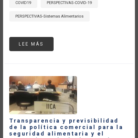
COVID19
PERSPECTIVAS-COVID-19
PERSPECTIVAS-Sistemas Alimentarios
LEE MÁS
SOBRE
HACIA
SISTEMAS
ECONÓMICOS
MÁS
SOSTENIBLES
Y
RESILIENTES:
UNA
MIRADA
DESDE
LATINOAMÉRICA
Transparencia y previsibilidad
de la política comercial para la
seguridad alimentaria y el