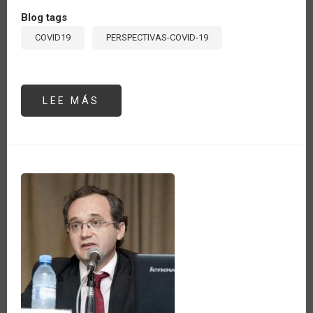
Blog tags
COVID19
PERSPECTIVAS-COVID-19
LEE MÁS
SOBRE
TURISMO
RURAL:
UNA
OPORTUNIDAD
PARA
FORTALECER
LA
AGRICULTURA
ANTE
LA
CRISIS
OCASIONADA
POR
EL
COVID-
19