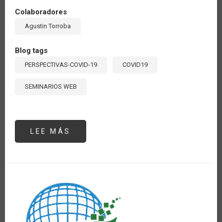
Colaboradores
Agustin Torroba
Blog tags
PERSPECTIVAS-COVID-19
COVID19
SEMINARIOS WEB
LEE MÁS
SOBRE
SEMINARIO:“IMPACTOS
DEL
COVID-
19
EN
LA
INDUSTRIA
DE
LOS
BIOCOMBUSTIBLES”