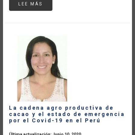
LEE MÁS
SOBRE
OPORTUNIDADES
PARA
LA
AGRICULTURA
DIGITAL
AMÉRICA
LATINA
Y
EL
CARIBE:
RESPUESTA
RÁPIDA
AL
COVID-
19
La cadena agro productiva de
cacao y el estado de emergencia
por el Covid-19 en el Perú
Última actualización: Junio 10, 2020