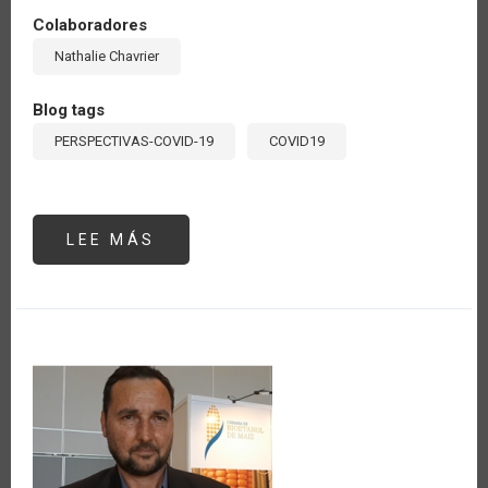
Colaboradores
Nathalie Chavrier
Blog tags
PERSPECTIVAS-COVID-19
COVID19
LEE MÁS
SOBRE
LA
INNOVACIÓN
TECNOLÓGICA
COMO
CATALIZADOR
DE
LA
RECUPERACIÓN
POST
COVID-
19
DE
LAS
EMPRESAS
AGROALIMENTARIAS