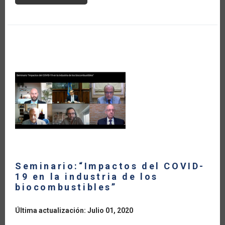
IMPACTO
DEL
CORONAVIRUS
EN
LA
CADENA
DEL
MAÍZ
DE
ARGENTINA
Seminario:“Impactos del COVID-
19 en la industria de los
biocombustibles”
Última actualización: Julio 01, 2020