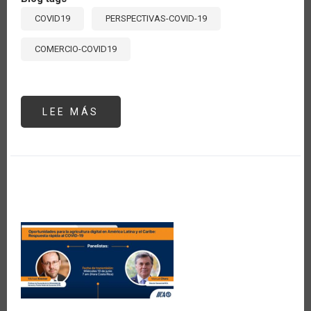
COVID19
PERSPECTIVAS-COVID-19
COMERCIO-COVID19
LEE MÁS
SOBRE
ARGENTINA
Y
CHILE
IMPLEMENTAN
LA
CERTIFICACIÓN
FITOSANITARIA
ELECTRÓNICA
EPHYTO
PARA
SU
COMERCIO
DE
VEGETALES