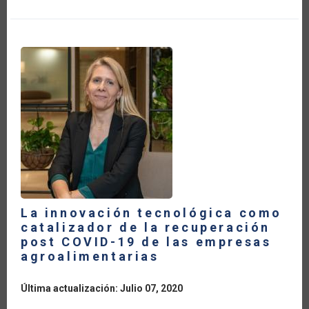
PREVISIBILIDAD
DE
LA
POLÍTICA
COMERCIAL
PARA
LA
SEGURIDAD
ALIMENTARIA
Y
EL
COMERCIO
AGRÍCOLA
DURANTE
LA
PANDEMIA
La innovación tecnológica como
catalizador de la recuperación
post COVID-19 de las empresas
agroalimentarias
Última actualización: Julio 07, 2020