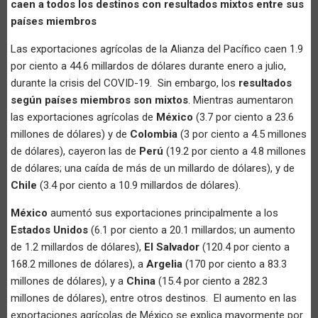
caen a todos los destinos con resultados mixtos entre sus
países miembros
Las exportaciones agrícolas de la Alianza del Pacífico caen 1.9
por ciento a 44.6 millardos de dólares durante enero a julio,
durante la crisis del COVID-19. Sin embargo, los
resultados
según países miembros son mixtos
. Mientras aumentaron
las exportaciones agrícolas de
México
(3.7 por ciento a 23.6
millones de dólares) y de
Colombia
(3 por ciento a 4.5 millones
de dólares), cayeron las de
Perú
(19.2 por ciento a 4.8 millones
de dólares; una caída de más de un millardo de dólares), y de
Chile
(3.4 por ciento a 10.9 millardos de dólares).
México
aumentó sus exportaciones principalmente a los
Estados Unidos
(6.1 por ciento a 20.1 millardos; un aumento
de 1.2 millardos de dólares),
El Salvador
(120.4 por ciento a
168.2 millones de dólares), a
Argelia
(170 por ciento a 83.3
millones de dólares), y a
China
(15.4 por ciento a 282.3
millones de dólares), entre otros destinos. El aumento en las
exportaciones agrícolas de México se explica mayormente por