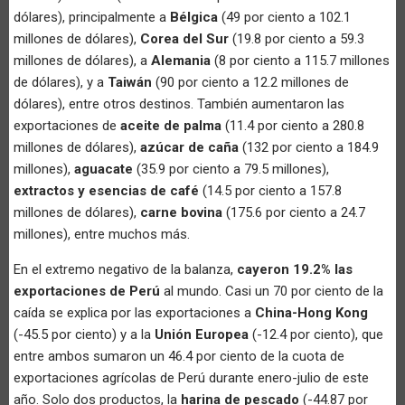
dólares), principalmente a
Bélgica
(49 por ciento a 102.1
millones de dólares),
Corea del Sur
(19.8 por ciento a 59.3
millones de dólares), a
Alemania
(8 por ciento a 115.7 millones
de dólares), y a
Taiwán
(90 por ciento a 12.2 millones de
dólares), entre otros destinos. También aumentaron las
exportaciones de
aceite de palma
(11.4 por ciento a 280.8
millones de dólares),
azúcar de caña
(132 por ciento a 184.9
millones),
aguacate
(35.9 por ciento a 79.5 millones),
extractos y esencias de café
(14.5 por ciento a 157.8
millones de dólares),
carne bovina
(175.6 por ciento a 24.7
millones), entre muchos más.
En el extremo negativo de la balanza,
cayeron 19.2% las
exportaciones de Perú
al mundo. Casi un 70 por ciento de la
caída se explica por las exportaciones a
China-Hong Kong
(-45.5 por ciento) y a la
Unión Europea
(-12.4 por ciento), que
entre ambos sumaron un 46.4 por ciento de la cuota de
exportaciones agrícolas de Perú durante enero-julio de este
año. Solo dos productos, la
harina de pescado
(-44.87 por