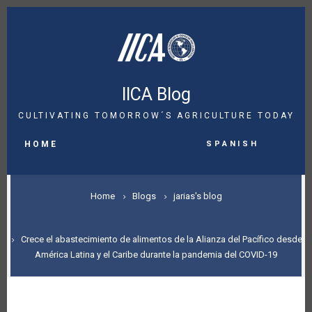
Skip
to
main
content
IICA Blog
CULTIVATING TOMORROW´S AGRICULTURE TODAY
MAIN
Spanish
NAVIGATION
HOME
BREADCRUMB
Home
Blogs
jarias's blog
Crece el abastecimiento de alimentos de la Alianza del Pacífico desde
América Latina y el Caribe durante la pandemia del COVID-19