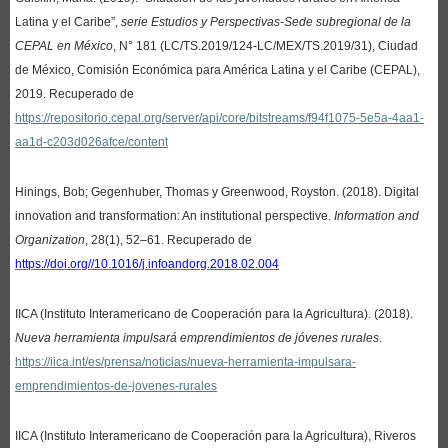
Latina y el Caribe”,
serie Estudios y Perspectivas-Sede subregional de la
CEPAL en México
, N° 181 (LC/TS.2019/124-LC/MEX/TS.2019/31), Ciudad
de México, Comisión Económica para América Latina y el Caribe (CEPAL),
2019. Recuperado de
https://repositorio.cepal.org/server/api/core/bitstreams/f94f1075-5e5a-4aa1-
aa1d-c203d026afce/content
Hinings, Bob; Gegenhuber, Thomas y Greenwood, Royston. (2018). Digital
innovation and transformation: An institutional perspective.
Information and
Organization
, 28(1),
52–61. Recuperado de
https://doi.org//10.1016/j.infoandorg.2018.02.004
IICA (Instituto Interamericano de Cooperación para la Agricultura). (2018).
Nueva herramienta impulsará emprendimientos de jóvenes rurales
.
https://iica.int/es/prensa/noticias/nueva-herramienta-impulsara-
emprendimientos-de-jovenes-rurales
IICA (Instituto Interamericano de Cooperación para la Agricultura), Riveros