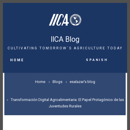
Skip
to
main
content
IICA Blog
CULTIVATING TOMORROW´S AGRICULTURE TODAY
MAIN
Spanish
NAVIGATION
HOME
BREADCRUMB
Home
Blogs
esalazar's blog
Transformación Digital Agroalimentaria: El Papel Protagónico de las
Juventudes Rurales