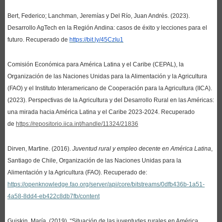
Bert, Federico; Lanchman, Jeremías y Del Río, Juan Andrés. (2023).
Desarrollo AgTech en la Región Andina: casos de éxito y lecciones para el
futuro. Recuperado de
https://bit.ly/45CzIu1
Comisión Económica para América Latina y el Caribe (CEPAL), la
Organización de las Naciones Unidas para la Alimentación y la Agricultura
(FAO) y el Instituto Interamericano de Cooperación para la Agricultura (IICA).
(2023). Perspectivas de la Agricultura y del Desarrollo Rural en las Américas:
una mirada hacia América Latina y el Caribe 2023-2024. Recuperado
de
https://repositorio.iica.int/handle/11324/21836
Dirven, Martine. (2016).
Juventud rural y empleo decente en América Latina
,
Santiago de Chile, Organización de las Naciones Unidas para la
Alimentación y la Agricultura (FAO). Recuperado de:
https://openknowledge.fao.org/server/api/core/bitstreams/0dfb436b-1a51-
4a58-8dd4-eb422c8db7fb/content
Guiskin, María. (2019). “Situación de las juventudes rurales en América