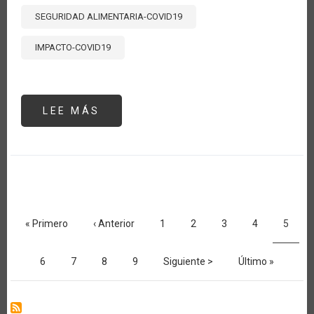
SEGURIDAD ALIMENTARIA-COVID19
IMPACTO-COVID19
LEE MÁS
SOBRE
PRINCIPALES
TEMAS
VINCULADOS
CON
LA
AGRICULTURA
TRATADOS
EN
LA
Paginación
DUODÉCIMA
CONFERENCIA
Primera
« Primero
Página
‹ Anterior
Página
1
Página
2
Página
3
Página
4
Página
5
MINISTERIAL
página
anterior
actual
DE
LA
OMC
Página
6
Página
7
Página
8
Página
9
Siguiente
Siguiente >
Última
Último »
página
página