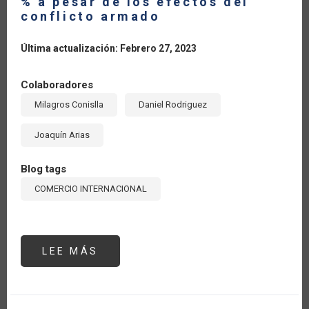
% a pesar de los efectos del
conflicto armado
Última actualización: Febrero 27, 2023
Colaboradores
Milagros Conislla
Daniel Rodriguez
Joaquín Arias
Blog tags
COMERCIO INTERNACIONAL
LEE MÁS
SOBRE
LAS
EXPORTACIONES
AGROALIMENTARIAS
DE
AMÉRICA
LATINA