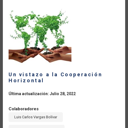
Y
EL
CARIBE
HAN
CRECIDO
22
%
A
PESAR
DE
LOS
EFECTOS
DEL
CONFLICTO
ARMADO
Un vistazo a la Cooperación
Horizontal
Última actualización: Julio 28, 2022
Colaboradores
Luis Carlos Vargas Bolívar