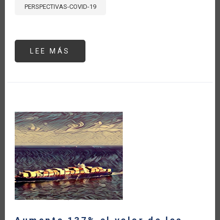
PERSPECTIVAS-COVID-19
LEE MÁS
SOBRE
LA
RED
DE
MUSÁCEAS
DEL
IICA
REALIZA
ACTIVIDADES
PARA
PROMOVER
ACCIONES
FRENTE
A
FUSARIUM
OXYSPORUM
(FOC
R4T)