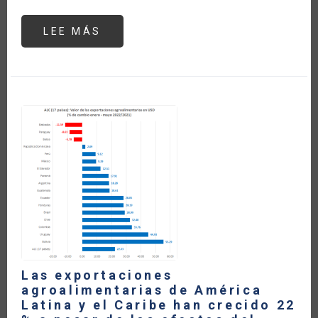
LEE MÁS
SOBRE
AUMENTA
137%
EL
VALOR
DE
LAS
IMPORTACIONES
DE
FERTILIZANTES
QUÍMICOS
DE
AMÉRICA
LATINA
Y
EL
CARIBE
EN
2022
Las exportaciones
agroalimentarias de América
Latina y el Caribe han crecido 22